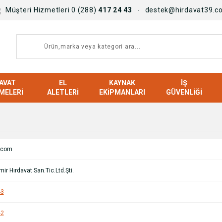
Müşteri Hizmetleri 0 (288)
417 24 43
destek@hirdavat39.c
AVAT
EL
KAYNAK
İŞ
MELERI
ALETLERI
EKIPMANLARI
GÜVENLIĞI
.com
ir Hırdavat San.Tic.Ltd.Şti.
43
42