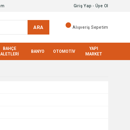
om
Giriş Yap - Üye Ol
ARA
Alışveriş Sepetim
BAHÇE
YAPI
BANYO
OTOMOTIV
ALETLERI
MARKET