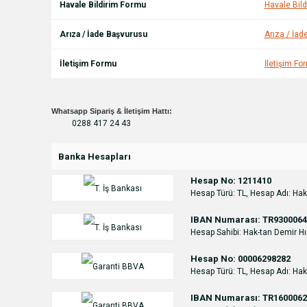
Havale Bildirim Formu
Havale Bil
Arıza / İade Başvurusu
Arıza / İa
İletişim Formu
İletişim Fo
Whatsapp Sipariş & İletişim Hattı:
0288 417 24 43
Banka Hesapları
Hesap No: 1211410
Hesap Türü: TL, Hesap Adı: Hak
IBAN Numarası: TR9300064
Hesap Sahibi: Hak-tan Demir Hır
Hesap No: 00006298282
Hesap Türü: TL, Hesap Adı: Hak
IBAN Numarası: TR1600062