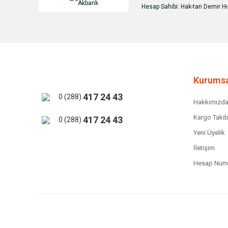
Hesap Sahibi: Hak-tan Demir Hır
Kurumsa
417 24 43
0 (288)
Hakkımızd
Kargo Takib
417 24 43
0 (288)
Yeni Üyelik
İletişim
Hesap Numa