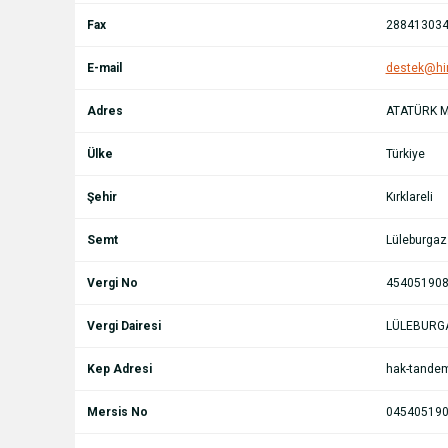
Fax
28841303
E-mail
destek@hi
Adres
ATATÜRK MA
Ülke
Türkiye
Şehir
Kırklareli
Semt
Lüleburgaz
Vergi No
45405190
Vergi Dairesi
LÜLEBURG
Kep Adresi
hak-tandem
Mersis No
04540519