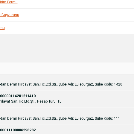
dirim Formu
de Başvurusu
rmu
-tan Demir Hırdavat San.Tic.Ltd.Şti., Şube Adı: Lüleburgaz, Şube Kodu: 1420
00000114201211410
davat San.Tic.Ltd.Şti., Hesap Türü: TL
-tan Demir Hırdavat San.Tic.Ltd.Şti., Şube Adı: Lüleburgaz, Şube Kodu: 111
00011100006298282