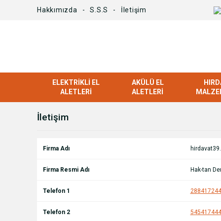
Hakkımızda
S.S.S
İletişim
ELEKTRIKLI EL
AKÜLÜ EL
HIRD
ALETLERI
ALETLERI
MALZE
İletişim
Firma Adı
hirdavat39
Firma Resmi Adı
Hak-tan Dem
Telefon 1
28841724
Telefon 2
54541744