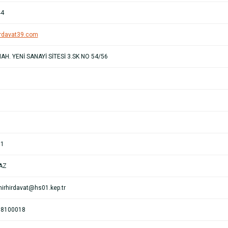
44
rdavat39.com
H. YENİ SANAYİ SİTESİ 3.SK NO 54/56
81
AZ
irhirdavat@hs01.kep.tr
08100018