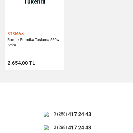
Tükendi
RTRMAX
Rtrmax Formika Taşlama 550w
6mm
2.654,00 TL
417 24 43
0 (288)
417 24 43
0 (288)