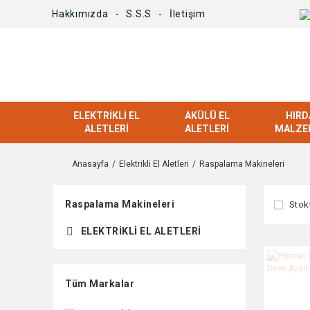
Hakkımızda
S.S.S
İletişim
ELEKTRIKLI EL
AKÜLÜ EL
HIRD
ALETLERI
ALETLERI
MALZE
Anasayfa
Elektrikli El Aletleri
Raspalama Makineleri
Raspalama Makineleri
Stok
ELEKTRIKLI EL ALETLERI
Tüm Markalar