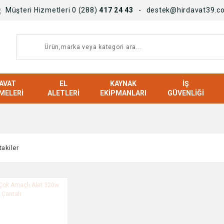
Müşteri Hizmetleri 0 (288)
417 24 43
destek@hirdavat39.c
AVAT
EL
KAYNAK
İŞ
MELERI
ALETLERI
EKIPMANLARI
GÜVENLIĞI
takiler