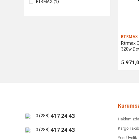
RTRMAX (1)
RTRMAX
Rtrmax Ç
320w Devi
5.971,
Kurumsa
417 24 43
0 (288)
Hakkımızd
Kargo Takib
417 24 43
0 (288)
Yeni Üyelik