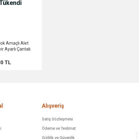
Tükendi
ok Amaçlı Alet
r Ayarlı Çantalı
00 TL
l
Alışveriş
a
Satış Sözleşmesi
i
Ödeme ve Teslimat
Gizlilik ve Güvenlik