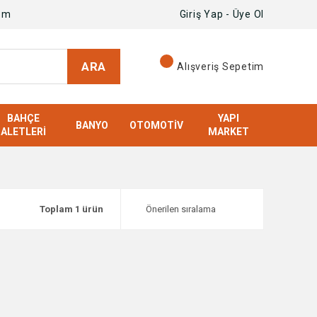
om
Giriş Yap - Üye Ol
ARA
Alışveriş Sepetim
BAHÇE
YAPI
BANYO
OTOMOTIV
ALETLERI
MARKET
Toplam 1 ürün