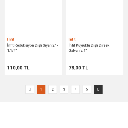
İnfit
İnfit
İnfit Redüksiyon Dişli Siyah 2'' -
İnfit Kuyruklu Dişli Dirsek
1.1/4''
Galvaniz 1''
110,00 TL
78,00 TL
1
2
3
4
5