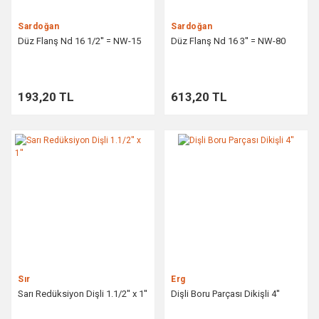
Sardoğan
Sardoğan
Düz Flanş Nd 16 1/2'' = NW-15
Düz Flanş Nd 16 3'' = NW-80
193,20 TL
613,20 TL
Sır
Erg
Sarı Redüksiyon Dişli 1.1/2'' x 1''
Dişli Boru Parçası Dikişli 4''