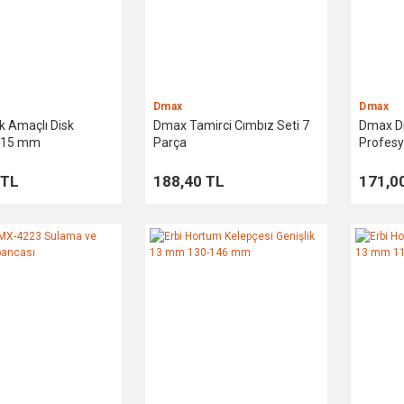
Dmax
Dmax
 Amaçlı Disk
Dmax Tamirci Cımbız Seti 7
Dmax Dij
 115 mm
Parça
Profesy
 TL
188,40 TL
171,0