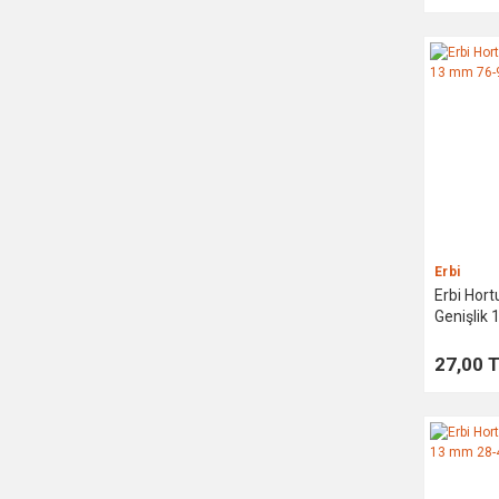
Gfb (8)
Meok Osmanlı Kalıp (6)
Candan (5)
Leo (4)
Orallar (4)
Würth (4)
Keil (3)
Erbi
Rox (3)
Erbi Hor
Genişlik
Sistem Plastik (3)
Birtek (2)
27,00 
Best (1)
Jobo (1)
Naksan (1)