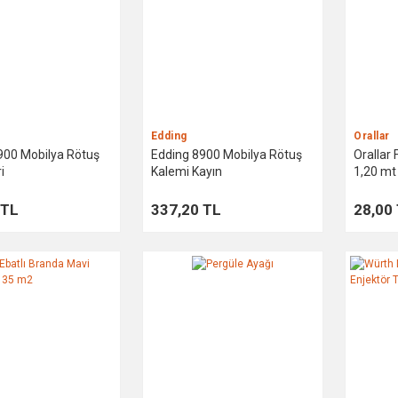
Edding
Orallar
900 Mobilya Rötuş
Edding 8900 Mobilya Rötuş
Orallar 
i
Kalemi Kayın
1,20 mt
 TL
337,20 TL
28,00