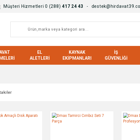
Müşteri Hizmetleri 0 (288)
417 24 43
destek@hirdavat39.c
AVAT
EL
KAYNAK
İŞ
MELERI
ALETLERI
EKIPMANLARI
GÜVENLIĞI
takiler