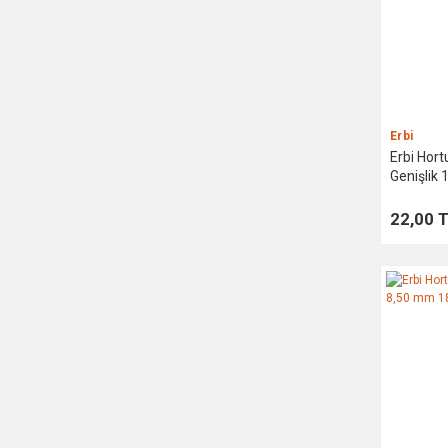
Noas (1)
Orcamp (1)
Pidok (1)
Rozatepe (1)
Erbi
Sgs (1)
Erbi Hor
Genişlik
Türkoğlu (1)
22,00 