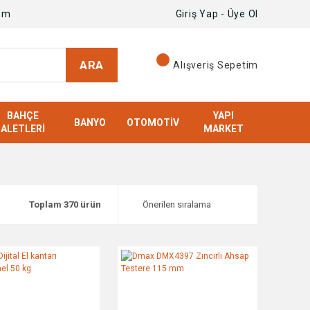
om
Giriş Yap - Üye Ol
ARA
Alışveriş Sepetim
BAHÇE
YAPI
BANYO
OTOMOTIV
ALETLERI
MARKET
Toplam 370 ürün