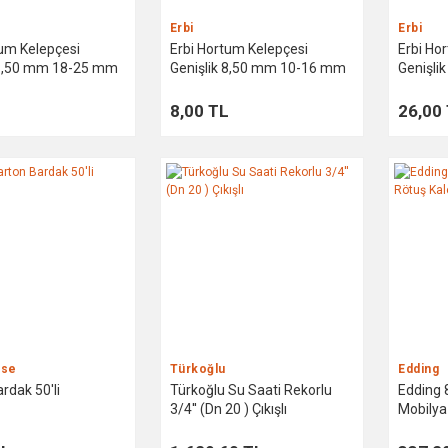
Erbi
Erbi
tum Kelepçesi
Erbi Hortum Kelepçesi
Erbi Ho
 8,50 mm 18-25 mm
Genişlik 8,50 mm 10-16 mm
Genişl
L
8,00 TL
26,00
use
Türkoğlu
Edding
rdak 50'li
Türkoğlu Su Saati Rekorlu
Edding
3/4'' (Dn 20 ) Çıkışlı
Mobilya
Ağacı