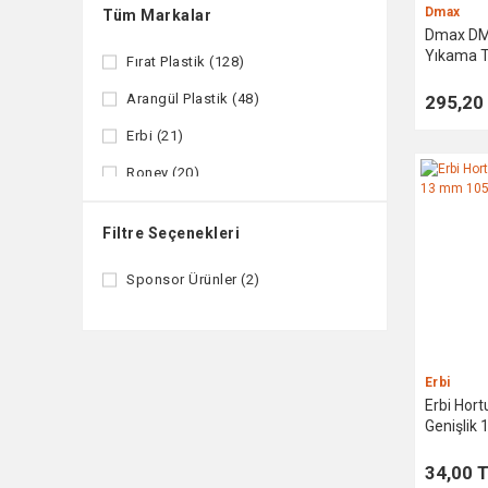
Dmax
Tüm Markalar
Dmax DM
Yıkama T
Fırat Plastik (128)
Arangül Plastik (48)
295,20
Erbi (21)
Roney (20)
Retta (16)
Filtre Seçenekleri
hirdavat39 (14)
Sponsor Ürünler (2)
Dmax (13)
RTRMAX (13)
Edding (12)
Erbi
Leva House (12)
Erbi Hor
Genişlik
Rox Wood (11)
Rapid (9)
34,00 