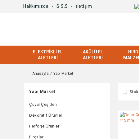
Hakkımızda
S.S.S
İletişim
ELEKTRIKLI EL
AKÜLÜ EL
HIRD
ALETLERI
ALETLERI
MALZE
Anasayfa
Yapı Market
Yapı Market
Stok
Çuval Çeşitleri
Dekoratif Ürünler
Ferforje Ürünler
Fırçalar