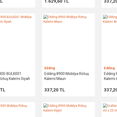
TL
1.629,60 TL
337,2
Edding
Edding
8900-BULK001
Edding 8900 Mobilya Rötuş
Edding 
Rötuş Kalemi Siyah
Kalemi Maun
Kalemi 
 TL
337,20 TL
337,2