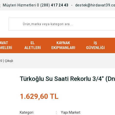
Müşteri Hizmetleri 0 (288)
417 24 43
destek@hirdavat39.c
AVAT
EL
KAYNAK
İŞ
MELERI
ALETLERI
EKIPMANLARI
GÜVENLIĞI
 ) Çıkışlı
Türkoğlu Su Saati Rekorlu 3/4'' (Dn 
1.629,60 TL
Kategori
Yapı Market