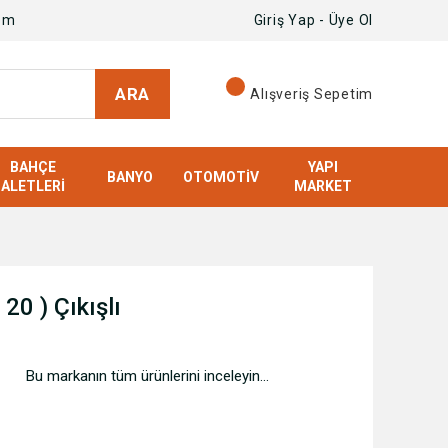
om
Giriş Yap - Üye Ol
ARA
Alışveriş Sepetim
BAHÇE
YAPI
BANYO
OTOMOTIV
ALETLERI
MARKET
20 ) Çıkışlı
Bu markanın tüm ürünlerini inceleyin...