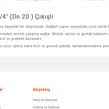
'' (Dn 20 ) Çıkışlı
lmiş dayanıklı bir ekipmandır. Sağlam yapısı sayesinde uzun süreli
adan verimli çalışma sağlar. Atölye, servis ve günlük kullanım ala
rol ve pratiklik kazandırır.
 bu ürün, işlerin daha hızlı ve güvenli şekilde tamamlanmasına yard
diğer konularda yetersiz gördüğünüz noktaları öneri formunu kullanarak tar
Bu ürüne ilk yorumu siz yapın!
Yorum Yaz
l
Alışveriş
a
Satış Sözleşmesi
i
Ödeme ve Teslimat