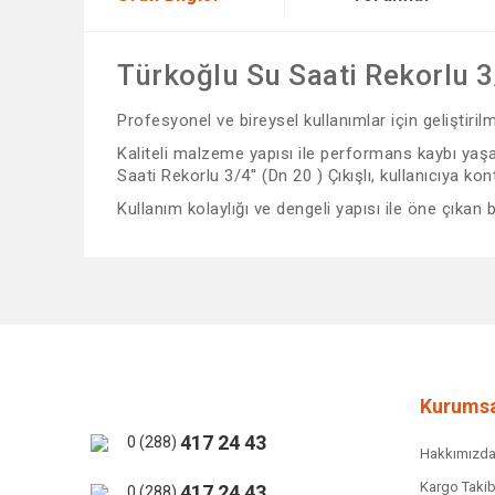
Türkoğlu Su Saati Rekorlu 3/4
Profesyonel ve bireysel kullanımlar için geliştiri
Kaliteli malzeme yapısı ile performans kaybı yaşam
Saati Rekorlu 3/4'' (Dn 20 ) Çıkışlı, kullanıcıya kont
Kullanım kolaylığı ve dengeli yapısı ile öne çıkan
Bu ürünün fiyat bilgisi, resim, ürün açıklamalarında ve 
Görüş ve önerileriniz için teşekkür ederiz.
Ürün resmi kalitesiz, bozuk veya görüntülenemiyor.
Ürün açıklamasında eksik bilgiler bulunuyor.
Ürün bilgilerinde hatalar bulunuyor.
Kurumsa
Ürün fiyatı diğer sitelerden daha pahalı.
417 24 43
0 (288)
Hakkımızd
Bu ürüne benzer farklı alternatifler olmalı.
Kargo Takib
417 24 43
0 (288)