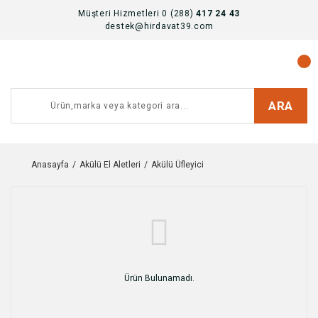
Müşteri Hizmetleri 0 (288)
417 24 43
destek@hirdavat39.com
ARA
Anasayfa
Akülü El Aletleri
Akülü Üfleyici
Ürün Bulunamadı.