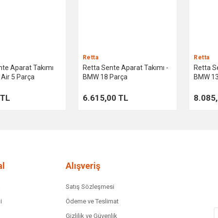
Retta
Retta
nte Aparat Takımı
Retta Sente Aparat Takımı -
Retta S
i Air 5 Parça
BMW 18 Parça
BMW 13
 TL
6.615,00 TL
8.085
l
Alışveriş
a
Satış Sözleşmesi
i
Ödeme ve Teslimat
Gizlilik ve Güvenlik