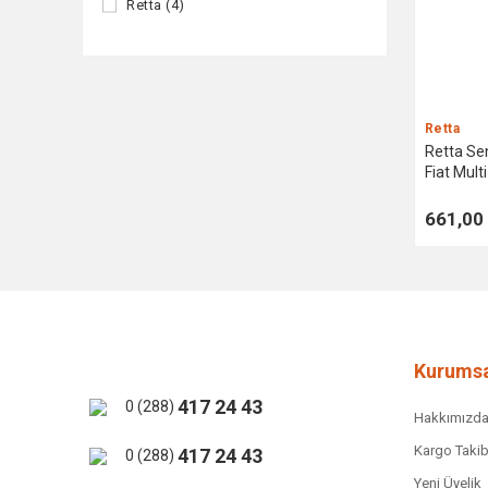
Retta (4)
Retta
Retta Se
Fiat Mult
661,00
Kurumsa
417 24 43
0 (288)
Hakkımızd
Kargo Takib
417 24 43
0 (288)
Yeni Üyelik