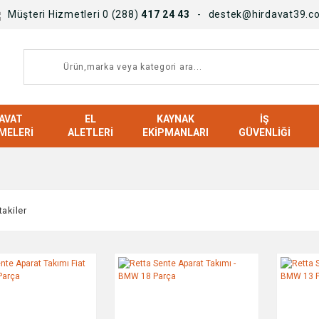
Müşteri Hizmetleri 0 (288)
417 24 43
destek@hirdavat39.c
AVAT
EL
KAYNAK
İŞ
MELERI
ALETLERI
EKIPMANLARI
GÜVENLIĞI
takiler