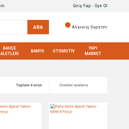
om
Giriş Yap - Üye Ol
ARA
Alışveriş Sepetim
BAHÇE
YAPI
BANYO
OTOMOTIV
ALETLERI
MARKET
Toplam 4 ürün