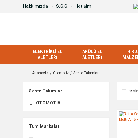
Hakkımızda
S.S.S
İletişim
ELEKTRIKLI EL
AKÜLÜ EL
HIRD
ALETLERI
ALETLERI
MALZE
Anasayfa
Otomotiv
Sente Takımları
Sente Takımları
Stok
OTOMOTIV
Tüm Markalar