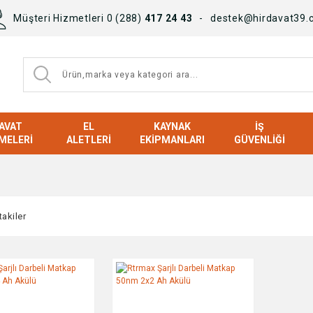
Müşteri Hizmetleri 0 (288)
417 24 43
destek@hirdavat39.
AVAT
EL
KAYNAK
İŞ
MELERI
ALETLERI
EKIPMANLARI
GÜVENLIĞI
takiler