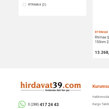
RTRMAX (2)
RTRMAX
Rtrmax Şa
150nm 2x
13.268
Kurumsa
Hakkımızd
417 24 43
Kargo Takib
0 (288)