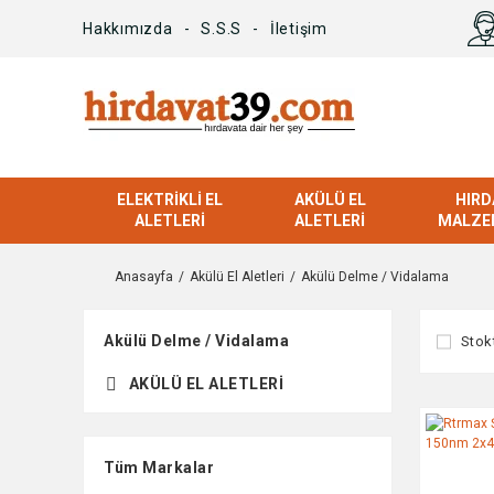
Hakkımızda
S.S.S
İletişim
ELEKTRIKLI EL
AKÜLÜ EL
HIRD
ALETLERI
ALETLERI
MALZE
Anasayfa
Akülü El Aletleri
Akülü Delme / Vidalama
Akülü Delme / Vidalama
Stok
AKÜLÜ EL ALETLERI
Tüm Markalar