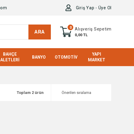
com
Giriş Yap - Üye Ol
0
Alışveriş Sepetim
ARA
0,00 TL
BAHÇE
YAPI
BANYO
OTOMOTIV
ALETLERI
MARKET
Toplam 2 ürün