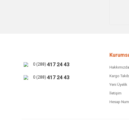
Kurumsa
417 24 43
0 (288)
Hakkımızd
Kargo Takib
417 24 43
0 (288)
Yeni Üyelik
İletişim
Hesap Numa