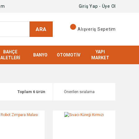
om
Giriş Yap - Üye Ol
ARA
Alışveriş Sepetim
BAHÇE
YAPI
BANYO
OTOMOTIV
ALETLERI
MARKET
Toplam 6 ürün