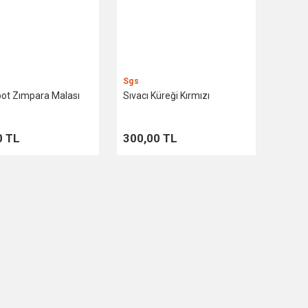
Sgs
ot Zımpara Malası
Sıvacı Küreği Kırmızı
0 TL
300,00 TL