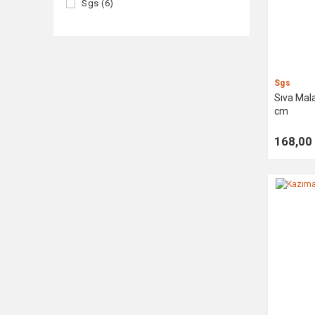
Sgs (6)
Sgs
Sıva Mala
cm
168,00