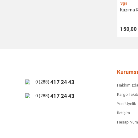
Sgs
Kazıma R
150,00
Kurumsa
417 24 43
0 (288)
Hakkımızd
Kargo Takib
417 24 43
0 (288)
Yeni Üyelik
İletişim
Hesap Numa