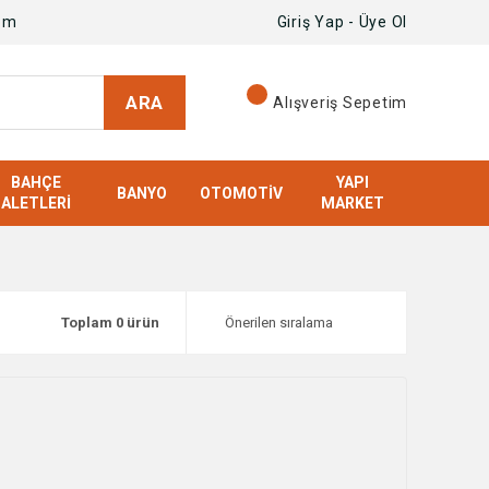
om
Giriş Yap - Üye Ol
ARA
Alışveriş Sepetim
BAHÇE
YAPI
BANYO
OTOMOTIV
ALETLERI
MARKET
Toplam 0 ürün