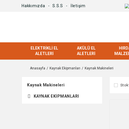
Hakkımızda
S.S.S
İletişim
ELEKTRIKLI EL
AKÜLÜ EL
HIRD
ALETLERI
ALETLERI
MALZE
Anasayfa
Kaynak Ekipmanları
Kaynak Makineleri
Kaynak Makineleri
Stok
KAYNAK EKIPMANLARI