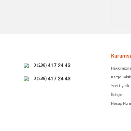
Kurumsa
417 24 43
0 (288)
Hakkımızd
Kargo Takib
417 24 43
0 (288)
Yeni Üyelik
İletişim
Hesap Numa