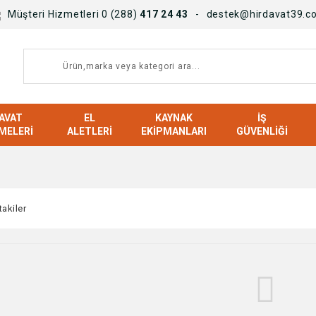
Müşteri Hizmetleri 0 (288)
417 24 43
destek@hirdavat39.c
AVAT
EL
KAYNAK
İŞ
MELERI
ALETLERI
EKIPMANLARI
GÜVENLIĞI
takiler