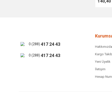
140,40
Kurumsa
417 24 43
0 (288)
Hakkımızd
Kargo Takib
417 24 43
0 (288)
Yeni Üyelik
İletişim
Hesap Numa