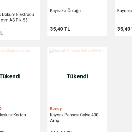
k
Kaynakçı Önlüğü
Kaynakç
 Döküm Elektrodu
 mm AS Pik-55
35,40 TL
35,40
TL
Tükendi
Tükendi
9
Roney
askesi Karton
Kaynak Pensesi Galvo 400
Amp