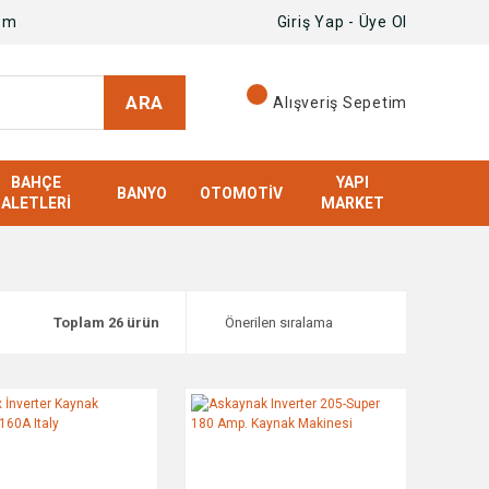
om
Giriş Yap - Üye Ol
ARA
Alışveriş Sepetim
BAHÇE
YAPI
BANYO
OTOMOTIV
ALETLERI
MARKET
Toplam 26 ürün