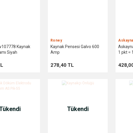
Roney
Askayn
w107778 Kaynak
Kaynak Pensesi Galvo 600
Askaynak
mı Siyah
Amp
1 pkt = 
TL
278,40 TL
428,0
Tükendi
Tükendi