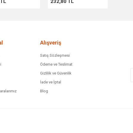
 TL
232,80 TL
l
Alışveriş
a
Satış Sözleşmesi
i
Ödeme ve Teslimat
Gizlilik ve Güvenlik
İade ve İptal
ralarımız
Blog