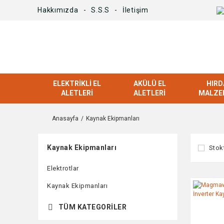
Hakkımızda
S.S.S
İletişim
ELEKTRIKLI EL
AKÜLÜ EL
HIRD
ALETLERI
ALETLERI
MALZE
Anasayfa
Kaynak Ekipmanları
Kaynak Ekipmanları
Stok
Elektrotlar
Kaynak Ekipmanları
TÜM KATEGORILER