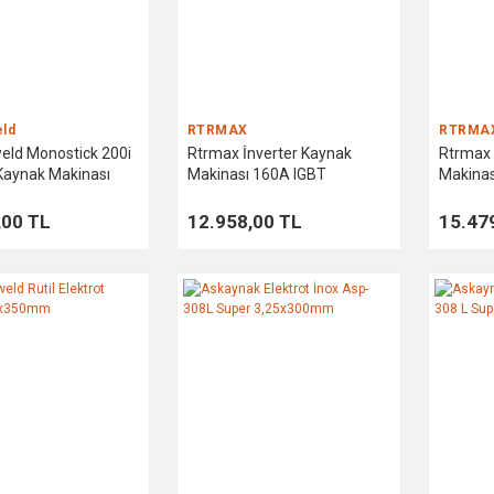
ld
RTRMAX
RTRMA
ld Monostick 200i
Rtrmax İnverter Kaynak
Rtrmax 
 Kaynak Makinası
Makinası 160A IGBT
Makinas
,00 TL
12.958,00 TL
15.47