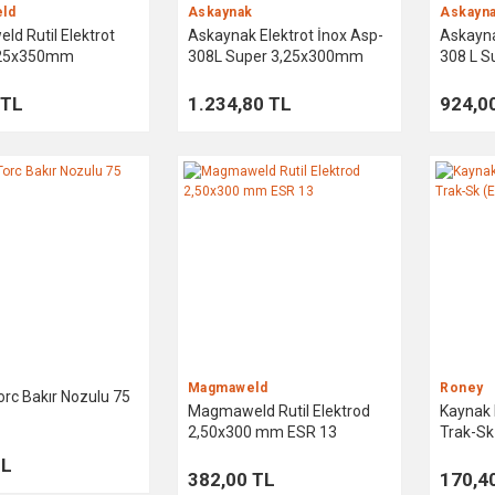
ld
Askaynak
Askayn
d Rutil Elektrot
Askaynak Elektrot İnox Asp-
Askayna
,25x350mm
308L Super 3,25x300mm
308 L S
 TL
1.234,80 TL
924,0
Magmaweld
Roney
orc Bakır Nozulu 75
Magmaweld Rutil Elektrod
Kaynak 
2,50x300 mm ESR 13
Trak-Sk
Çapı
TL
382,00 TL
170,4