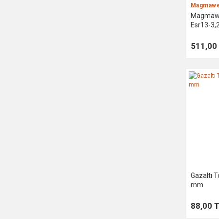
Magmawe
Magmawel
Esr13-3
511,00
Gazaltı T
mm
88,00 