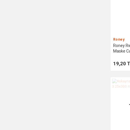
Roney
Roney R
Maske Ca
19,20 