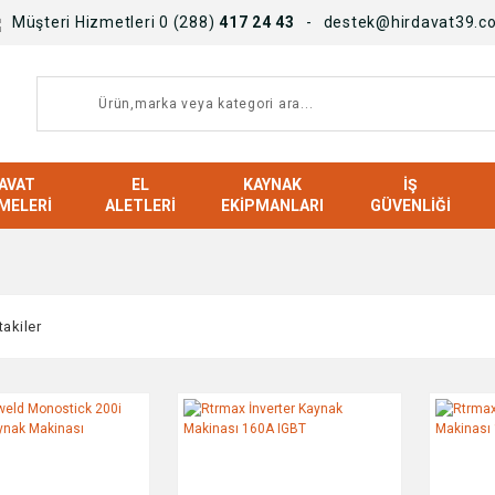
Müşteri Hizmetleri 0 (288)
417 24 43
destek@hirdavat39.c
AVAT
EL
KAYNAK
İŞ
MELERI
ALETLERI
EKIPMANLARI
GÜVENLIĞI
takiler