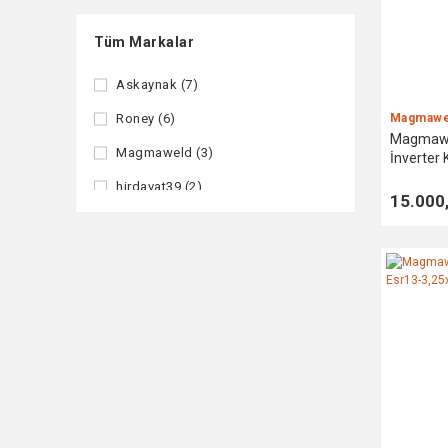
Tüm Markalar
Askaynak (7)
Roney (6)
Magmawe
Magmawe
Magmaweld (3)
İnverter
hirdavat39 (2)
15.000
RTRMAX (2)
Axu Kaynak (1)