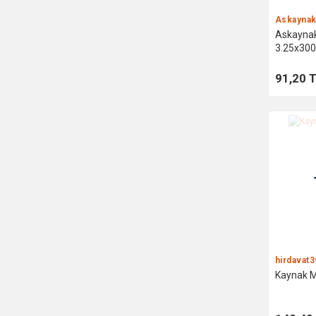
Askayna
Askaynak
3.25x300
91,20 
hirdavat3
Kaynak M