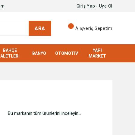
om
Giriş Yap - Üye Ol
ARA
Alışveriş Sepetim
BAHÇE
YAPI
BANYO
OTOMOTIV
ALETLERI
MARKET
Bu markanın tüm ürünlerini inceleyin...