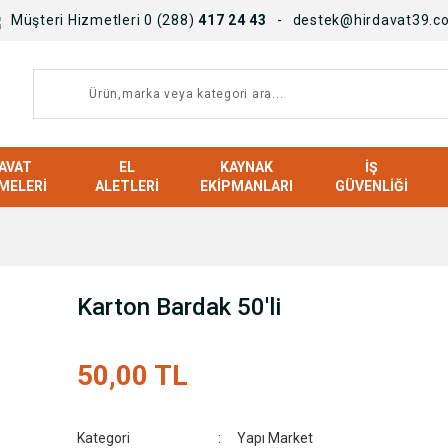
Müşteri Hizmetleri 0 (288)
417 24 43
destek@hirdavat39.c
AVAT
EL
KAYNAK
İŞ
MELERI
ALETLERI
EKIPMANLARI
GÜVENLIĞI
Karton Bardak 50'li
50,00 TL
Kategori
Yapı Market