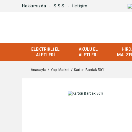
Hakkımızda
S.S.S
İletişim
ELEKTRIKLI EL
AKÜLÜ EL
HIRD
ALETLERI
ALETLERI
MALZE
Anasayfa
Yapı Market
Karton Bardak 50'li