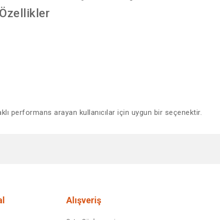
Özellikler
aklı performans arayan kullanıcılar için uygun bir seçenektir.
diğer konularda yetersiz gördüğünüz noktaları öneri formunu kullanarak tar
Bu ürüne ilk yorumu siz yapın!
Yorum Yaz
l
Alışveriş