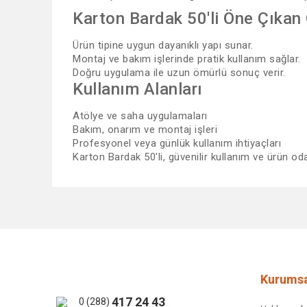
Karton Bardak 50'li Öne Çıkan 
Ürün tipine uygun dayanıklı yapı sunar.
Montaj ve bakım işlerinde pratik kullanım sağlar.
Doğru uygulama ile uzun ömürlü sonuç verir.
Kullanım Alanları
Atölye ve saha uygulamaları
Bakım, onarım ve montaj işleri
Profesyonel veya günlük kullanım ihtiyaçları
Karton Bardak 50'li, güvenilir kullanım ve ürün od
Bu ürünün fiyat bilgisi, resim, ürün açıklamalarında ve 
Görüş ve önerileriniz için teşekkür ederiz.
Ürün resmi kalitesiz, bozuk veya görüntülenemiyor.
Ürün açıklamasında eksik bilgiler bulunuyor.
Ürün bilgilerinde hatalar bulunuyor.
Kurumsa
Ürün fiyatı diğer sitelerden daha pahalı.
417 24 43
0 (288)