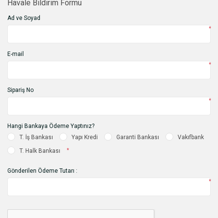
Havale Bildirim Formu
Ad ve Soyad
*
E-mail
*
Sipariş No
*
Hangi Bankaya Ödeme Yaptınız?
T. İş Bankası
Yapı Kredi
Garanti Bankası
Vakıfbank
T. Halk Bankası
*
Gönderilen Ödeme Tutarı :
*