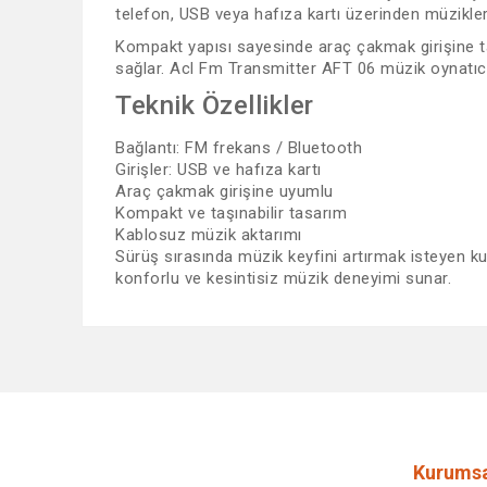
telefon, USB veya hafıza kartı üzerinden müzikler
Kompakt yapısı sayesinde araç çakmak girişine takı
sağlar. Acl Fm Transmitter AFT 06 müzik oynatıcı,
Teknik Özellikler
Bağlantı: FM frekans / Bluetooth
Girişler: USB ve hafıza kartı
Araç çakmak girişine uyumlu
Kompakt ve taşınabilir tasarım
Kablosuz müzik aktarımı
Sürüş sırasında müzik keyfini artırmak isteyen ku
konforlu ve kesintisiz müzik deneyimi sunar.
Bu ürünün fiyat bilgisi, resim, ürün açıklamalarında ve 
Görüş ve önerileriniz için teşekkür ederiz.
Ürün resmi kalitesiz, bozuk veya görüntülenemiyor.
Ürün açıklamasında eksik bilgiler bulunuyor.
Ürün bilgilerinde hatalar bulunuyor.
Kurumsa