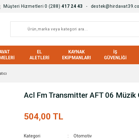
Müşteri Hizmetleri 0 (288)
417 24 43
destek@hirdavat39.c
AVAT
EL
KAYNAK
İŞ
MELERI
ALETLERI
EKIPMANLARI
GÜVENLIĞI
tıcı
Acl Fm Transmitter AFT 06 Müzik 
504,00 TL
Kategori
Otomotiv