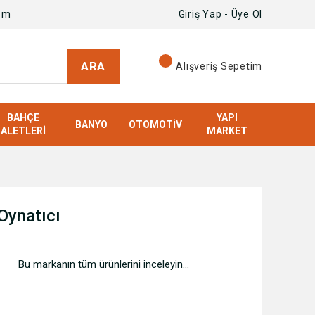
om
Giriş Yap - Üye Ol
ARA
Alışveriş Sepetim
BAHÇE
YAPI
BANYO
OTOMOTIV
ALETLERI
MARKET
Oynatıcı
Bu markanın tüm ürünlerini inceleyin...