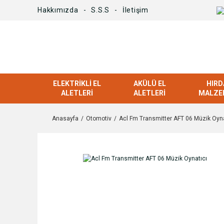
Hakkımızda
S.S.S
İletişim
ELEKTRIKLI EL
AKÜLÜ EL
HIRD
ALETLERI
ALETLERI
MALZE
Anasayfa
Otomotiv
Acl Fm Transmitter AFT 06 Müzik Oyna