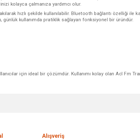
inizi kolayca çalmanıza yardımcı olur.
larak hızlı şekilde kullanılabilir. Bluetooth bağlantı özelliği il
 günlük kullanımda pratiklik sağlayan fonksiyonel bir üründür.
llanıcılar için ideal bir çözümdür. Kullanımı kolay olan Acl Fm Tr
diğer konularda yetersiz gördüğünüz noktaları öneri formunu kullanarak tar
Bu ürüne ilk yorumu siz yapın!
Yorum Yaz
l
Alışveriş