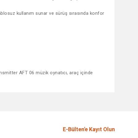
e kablosuz kullanım sunar ve sürüş sırasında konfor
ansmitter AFT 06 müzik oynatıcı, araç içinde
afımıza iletebilirsiniz.
E-Bülten'e Kayıt Olun