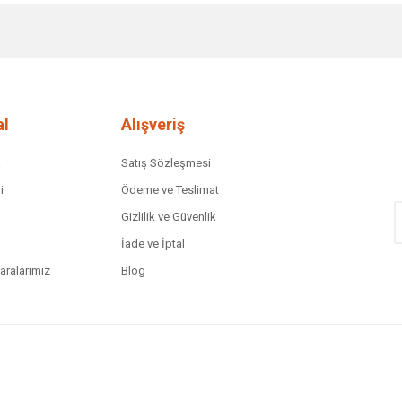
Bu ürüne ilk yorumu siz yapın!
Yorum Yaz
l
Alışveriş
a
Satış Sözleşmesi
i
Ödeme ve Teslimat
Gizlilik ve Güvenlik
İade ve İptal
ralarımız
Blog
Gönder