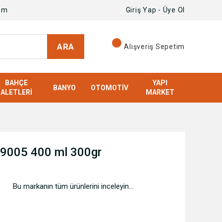
om
Giriş Yap - Üye Ol
ARA
Alışveriş Sepetim
BAHÇE
YAPI
BANYO
OTOMOTIV
ALETLERI
MARKET
L9005 400 ml 300gr
Bu markanın tüm ürünlerini inceleyin...