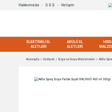
Hakkımızda
S.S.S
İletişim
ELEKTRIKLI EL
AKÜLÜ EL
HIRD
ALETLERI
ALETLERI
MALZE
Anasayfa
Hırdavat
Boya ve Boya Malzemeleri
Akfix Spr