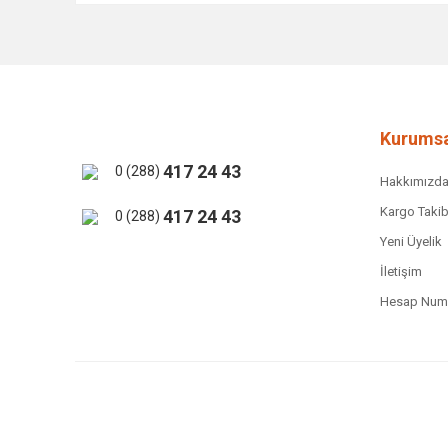
Görüş ve önerileriniz için teşekkür ederiz.
Ürün resmi kalitesiz, bozuk veya görüntülenemiyor.
Ürün açıklamasında eksik bilgiler bulunuyor.
Ürün bilgilerinde hatalar bulunuyor.
Kurumsa
Ürün fiyatı diğer sitelerden daha pahalı.
417 24 43
0 (288)
Hakkımızd
Bu ürüne benzer farklı alternatifler olmalı.
Kargo Takib
417 24 43
0 (288)
Yeni Üyelik
İletişim
Hesap Numa