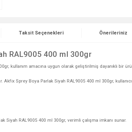
Taksit Seçenekleri
Önerileriniz
yah RAL9005 400 ml 300gr
r, kullanım amacına uygun olarak geliştirilmiş dayanıklı bir ürün
ar. Akfix Sprey Boya Parlak Siyah RAL9005 400 ml 300gr, kullanıcı
lak Siyah RAL9005 400 ml 300gr, verimli çalışma imkanı sunar.
diğer konularda yetersiz gördüğünüz noktaları öneri formunu kullanarak tar