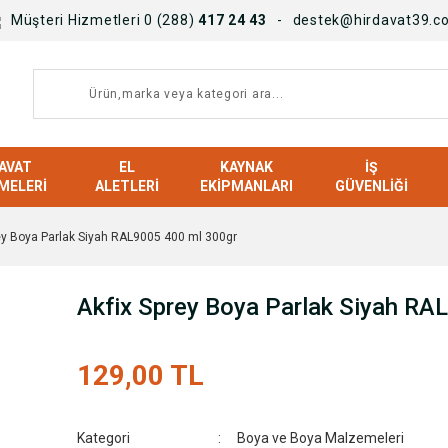
Müşteri Hizmetleri 0 (288)
417 24 43
destek@hirdavat39.c
AVAT
EL
KAYNAK
İŞ
MELERI
ALETLERI
EKIPMANLARI
GÜVENLIĞI
ey Boya Parlak Siyah RAL9005 400 ml 300gr
Akfix Sprey Boya Parlak Siyah RA
129,00 TL
Kategori
Boya ve Boya Malzemeleri