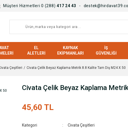
Müşteri Hizmetleri 0 (288)
417 24 43
destek@hirdavat39.c
AVAT
EL
KAYNAK
İŞ
MELERI
ALETLERI
EKIPMANLARI
GÜVENLIĞI
Civata Çeşitleri
Civata Çelik Beyaz Kaplama Metrik 8.8 Kalite Tam Diş M24 X 50
Civata Çelik Beyaz Kaplama Metrik
45,60 TL
Kategori
Civata Çeşitleri