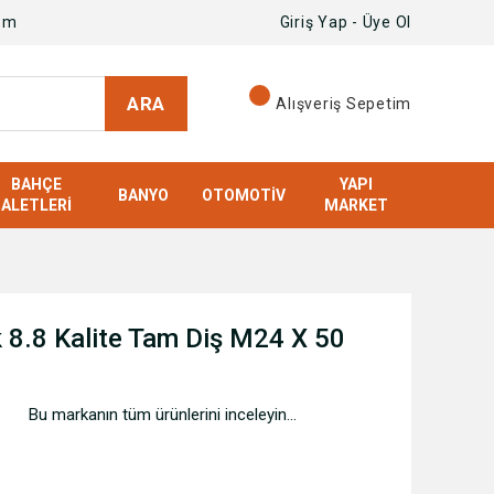
om
Giriş Yap - Üye Ol
ARA
Alışveriş Sepetim
BAHÇE
YAPI
BANYO
OTOMOTIV
ALETLERI
MARKET
 8.8 Kalite Tam Diş M24 X 50
Bu markanın tüm ürünlerini inceleyin...