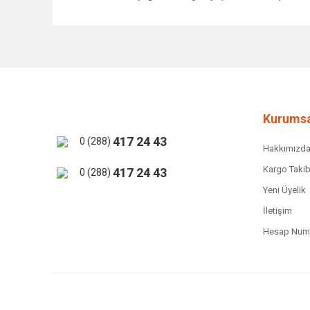
Bu ürünün fiyat bilgisi, resim, ürün açıklamalarında ve 
Görüş ve önerileriniz için teşekkür ederiz.
Ürün resmi kalitesiz, bozuk veya görüntülenemiyor.
Ürün açıklamasında eksik bilgiler bulunuyor.
Ürün bilgilerinde hatalar bulunuyor.
Kurumsa
Ürün fiyatı diğer sitelerden daha pahalı.
417 24 43
0 (288)
Hakkımızd
Bu ürüne benzer farklı alternatifler olmalı.
Kargo Takib
417 24 43
0 (288)
Yeni Üyelik
İletişim
Hesap Numa