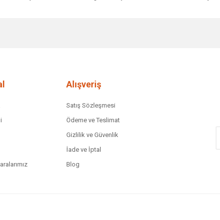
diğer konularda yetersiz gördüğünüz noktaları öneri formunu kullanarak tar
Bu ürüne ilk yorumu siz yapın!
Yorum Yaz
l
Alışveriş
a
Satış Sözleşmesi
i
Ödeme ve Teslimat
Gizlilik ve Güvenlik
İade ve İptal
ralarımız
Blog
Gönder