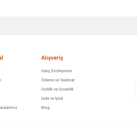
diğer konularda yetersiz gördüğünüz noktaları öneri formunu kullanarak tar
Bu ürüne ilk yorumu siz yapın!
Yorum Yaz
l
Alışveriş
a
Satış Sözleşmesi
i
Ödeme ve Teslimat
Gizlilik ve Güvenlik
İade ve İptal
ralarımız
Blog
Gönder