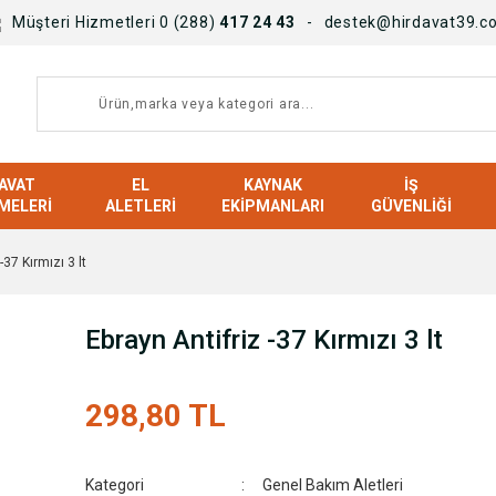
Müşteri Hizmetleri 0 (288)
417 24 43
destek@hirdavat39.c
AVAT
EL
KAYNAK
İŞ
MELERI
ALETLERI
EKIPMANLARI
GÜVENLIĞI
-37 Kırmızı 3 lt
Ebrayn Antifriz -37 Kırmızı 3 lt
298,80 TL
Kategori
Genel Bakım Aletleri