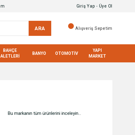
om
Giriş Yap - Üye Ol
ARA
Alışveriş Sepetim
BAHÇE
YAPI
BANYO
OTOMOTIV
ALETLERI
MARKET
Bu markanın tüm ürünlerini inceleyin...