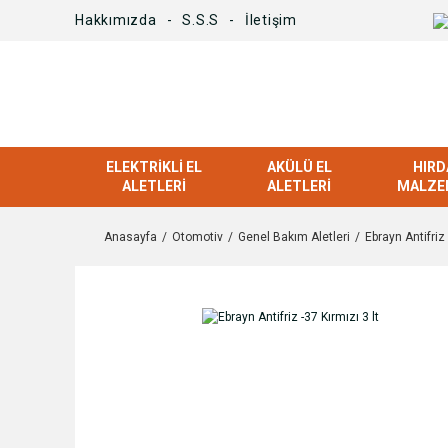
Hakkımızda
S.S.S
İletişim
ELEKTRIKLI EL
AKÜLÜ EL
HIRD
ALETLERI
ALETLERI
MALZE
Anasayfa
Otomotiv
Genel Bakım Aletleri
Ebrayn Antifriz 