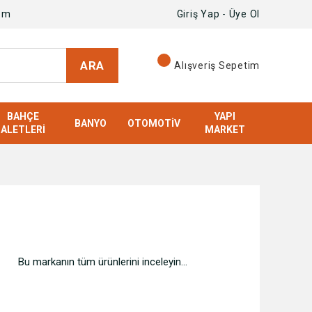
om
Giriş Yap - Üye Ol
ARA
Alışveriş Sepetim
BAHÇE
YAPI
BANYO
OTOMOTIV
ALETLERI
MARKET
Bu markanın tüm ürünlerini inceleyin...