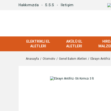
Hakkımızda
S.S.S
İletişim
ELEKTRIKLI EL
AKÜLÜ EL
HIRD
ALETLERI
ALETLERI
MALZE
Anasayfa
Otomotiv
Genel Bakım Aletleri
Ebrayn Antifriz 