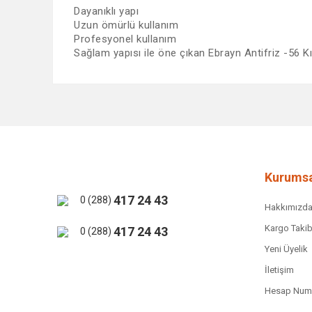
Dayanıklı yapı
Uzun ömürlü kullanım
Profesyonel kullanım
Sağlam yapısı ile öne çıkan Ebrayn Antifriz -56 Kı
Bu ürünün fiyat bilgisi, resim, ürün açıklamalarında ve 
Görüş ve önerileriniz için teşekkür ederiz.
Ürün resmi kalitesiz, bozuk veya görüntülenemiyor.
Ürün açıklamasında eksik bilgiler bulunuyor.
Ürün bilgilerinde hatalar bulunuyor.
Kurumsa
Ürün fiyatı diğer sitelerden daha pahalı.
417 24 43
0 (288)
Hakkımızd
Bu ürüne benzer farklı alternatifler olmalı.
Kargo Takib
417 24 43
0 (288)
Yeni Üyelik
İletişim
Hesap Numa