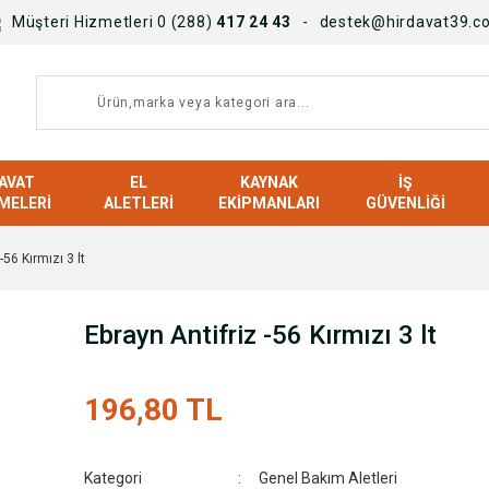
Müşteri Hizmetleri 0 (288)
417 24 43
destek@hirdavat39.c
AVAT
EL
KAYNAK
İŞ
MELERI
ALETLERI
EKIPMANLARI
GÜVENLIĞI
-56 Kırmızı 3 lt
Ebrayn Antifriz -56 Kırmızı 3 lt
196,80 TL
Kategori
Genel Bakım Aletleri