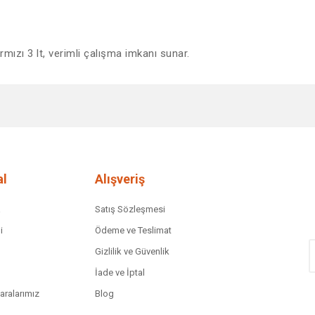
rmızı 3 lt, verimli çalışma imkanı sunar.
diğer konularda yetersiz gördüğünüz noktaları öneri formunu kullanarak tar
Bu ürüne ilk yorumu siz yapın!
Yorum Yaz
l
Alışveriş
a
Satış Sözleşmesi
i
Ödeme ve Teslimat
Gizlilik ve Güvenlik
İade ve İptal
ralarımız
Blog
Gönder