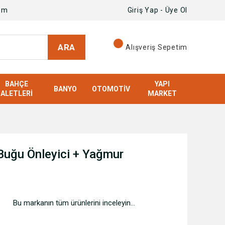
om
Giriş Yap - Üye Ol
ARA
Alışveriş Sepetim
BAHÇE
YAPI
BANYO
OTOMOTIV
ALETLERI
MARKET
 Buğu Önleyici + Yağmur
Bu markanın tüm ürünlerini inceleyin...