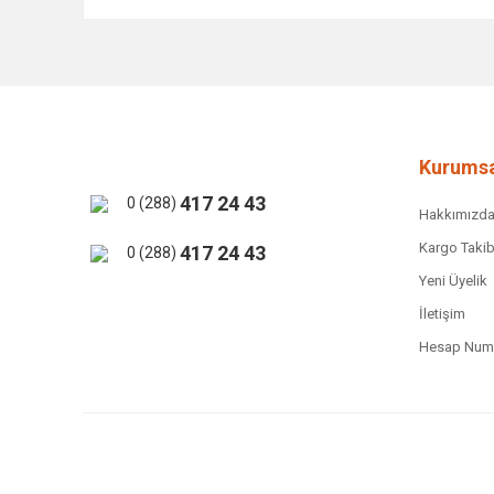
Bu ürünün fiyat bilgisi, resim, ürün açıklamalarında ve 
Görüş ve önerileriniz için teşekkür ederiz.
Ürün resmi kalitesiz, bozuk veya görüntülenemiyor.
Ürün açıklamasında eksik bilgiler bulunuyor.
Ürün bilgilerinde hatalar bulunuyor.
Kurumsa
Ürün fiyatı diğer sitelerden daha pahalı.
417 24 43
0 (288)
Hakkımızd
Bu ürüne benzer farklı alternatifler olmalı.
Kargo Takib
417 24 43
0 (288)
Yeni Üyelik
İletişim
Hesap Numa