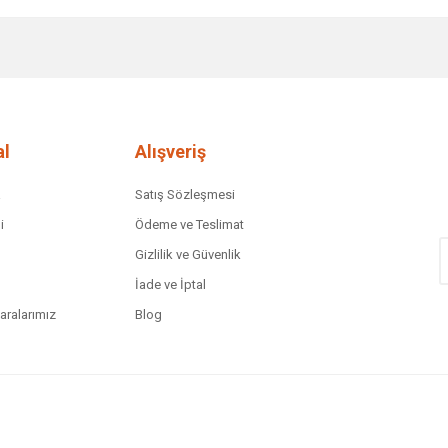
diğer konularda yetersiz gördüğünüz noktaları öneri formunu kullanarak tar
Bu ürüne ilk yorumu siz yapın!
Yorum Yaz
l
Alışveriş
a
Satış Sözleşmesi
i
Ödeme ve Teslimat
Gizlilik ve Güvenlik
İade ve İptal
ralarımız
Blog
Gönder