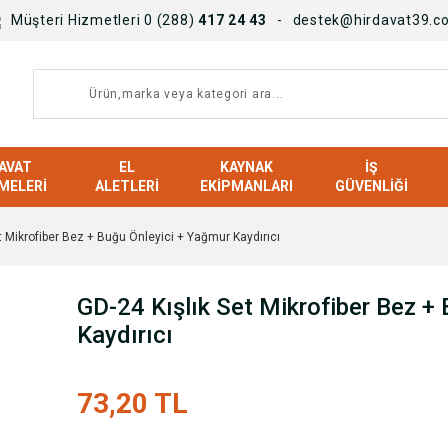
Müşteri Hizmetleri 0 (288)
417 24 43
destek@hirdavat39.c
AVAT
EL
KAYNAK
İŞ
MELERI
ALETLERI
EKIPMANLARI
GÜVENLIĞI
t Mikrofiber Bez + Buğu Önleyici + Yağmur Kaydırıcı
GD-24 Kışlık Set Mikrofiber Bez +
Kaydırıcı
73,20 TL