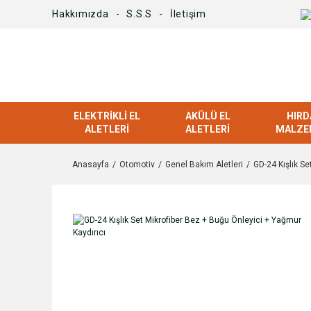
Hakkımızda
S.S.S
İletişim
ELEKTRIKLI EL
AKÜLÜ EL
HIRD
ALETLERI
ALETLERI
MALZE
Anasayfa
Otomotiv
Genel Bakım Aletleri
GD-24 Kışlık Se