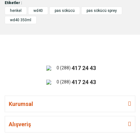
Etiketler :
henkel
wd40
pas sökücü
pas sökücü sprey
wd40 350ml
417 24 43
0 (288)
417 24 43
0 (288)
Kurumsal
Alışveriş