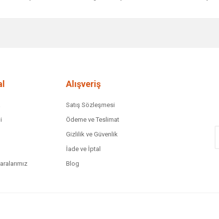
diğer konularda yetersiz gördüğünüz noktaları öneri formunu kullanarak tar
Bu ürüne ilk yorumu siz yapın!
Yorum Yaz
l
Alışveriş
a
Satış Sözleşmesi
i
Ödeme ve Teslimat
Gizlilik ve Güvenlik
İade ve İptal
ralarımız
Blog
Gönder