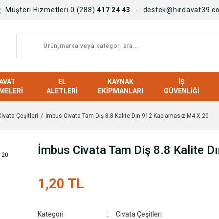
Müşteri Hizmetleri 0 (288)
417 24 43
destek@hirdavat39.c
AVAT
EL
KAYNAK
İŞ
MELERI
ALETLERI
EKIPMANLARI
GÜVENLIĞI
Civata Çeşitleri
İmbus Civata Tam Diş 8.8 Kalite Dın 912 Kaplamasız M4 X 20
İmbus Civata Tam Diş 8.8 Kalite 
1,20 TL
Kategori
Civata Çeşitleri