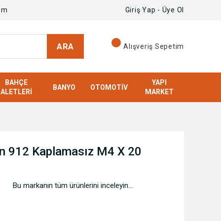
om
Giriş Yap - Üye Ol
ARA
Alışveriş Sepetim
BAHÇE
YAPI
BANYO
OTOMOTIV
ALETLERI
MARKET
Dın 912 Kaplamasız M4 X 20
Bu markanın tüm ürünlerini inceleyin...