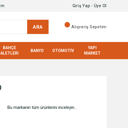
om
Giriş Yap - Üye Ol
ARA
Alışveriş Sepetim
BAHÇE
YAPI
BANYO
OTOMOTIV
ALETLERI
MARKET
0
Bu markanın tüm ürünlerini inceleyin...