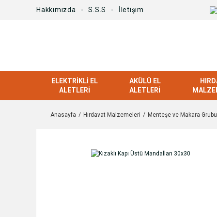
Hakkımızda
S.S.S
İletişim
ELEKTRIKLI EL
AKÜLÜ EL
HIRD
ALETLERI
ALETLERI
MALZE
Anasayfa
Hırdavat Malzemeleri
Menteşe ve Makara Grubu