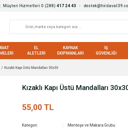
Müşteri Hizmetleri 0 (288)
417 24 43
destek@hirdavat39.c
AVAT
EL
KAYNAK
İŞ
MELERI
ALETLERI
EKIPMANLARI
GÜVENLIĞI
Kızaklı Kapı Üstü Mandalları 30x30
Kızaklı Kapı Üstü Mandalları 30x3
55,00 TL
Kategori
Menteşe ve Makara Grubu