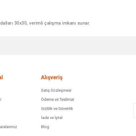
dalları 30x30, verimli çalışma imkanı sunar.
diğer konularda yetersiz gördüğünüz noktaları öneri formunu kullanarak tar
Bu ürüne ilk yorumu siz yapın!
Yorum Yaz
l
Alışveriş
a
Satış Sözleşmesi
i
Ödeme ve Teslimat
Gizlilik ve Güvenlik
İade ve İptal
ralarımız
Blog
Gönder