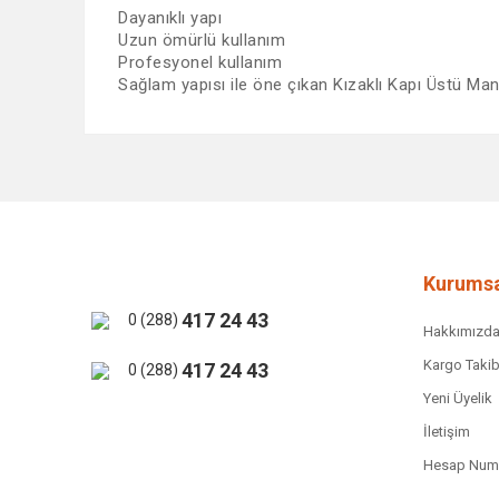
Dayanıklı yapı
Uzun ömürlü kullanım
Profesyonel kullanım
Sağlam yapısı ile öne çıkan Kızaklı Kapı Üstü Man
Bu ürünün fiyat bilgisi, resim, ürün açıklamalarında ve 
Görüş ve önerileriniz için teşekkür ederiz.
Ürün resmi kalitesiz, bozuk veya görüntülenemiyor.
Ürün açıklamasında eksik bilgiler bulunuyor.
Ürün bilgilerinde hatalar bulunuyor.
Kurumsa
Ürün fiyatı diğer sitelerden daha pahalı.
417 24 43
0 (288)
Hakkımızd
Bu ürüne benzer farklı alternatifler olmalı.
Kargo Takib
417 24 43
0 (288)
Yeni Üyelik
İletişim
Hesap Numa