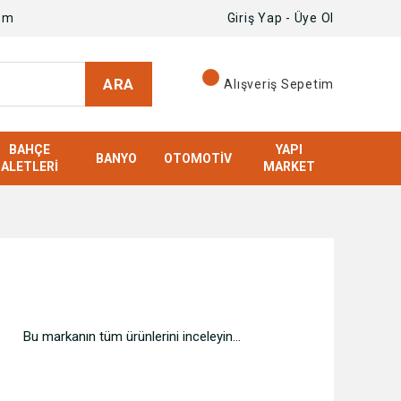
om
Giriş Yap - Üye Ol
ARA
Alışveriş Sepetim
BAHÇE
YAPI
BANYO
OTOMOTIV
ALETLERI
MARKET
Bu markanın tüm ürünlerini inceleyin...