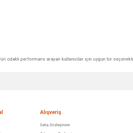
ürün odaklı performans arayan kullanıcılar için uygun bir seçenekti
diğer konularda yetersiz gördüğünüz noktaları öneri formunu kullanarak tar
Bu ürüne ilk yorumu siz yapın!
Yorum Yaz
l
Alışveriş
a
Satış Sözleşmesi