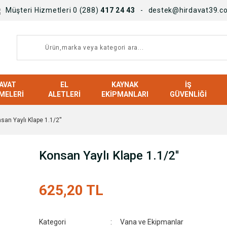
Müşteri Hizmetleri 0 (288)
417 24 43
destek@hirdavat39.c
AVAT
EL
KAYNAK
İŞ
MELERI
ALETLERI
EKIPMANLARI
GÜVENLIĞI
san Yaylı Klape 1.1/2''
Konsan Yaylı Klape 1.1/2''
625,20 TL
Kategori
Vana ve Ekipmanlar