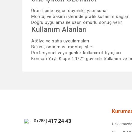
Ürün tipine uygun dayanıklı yapı sunar.
Montaj ve bakım işlerinde pratik kullanım sağlar.
Doğru uygulama ile uzun ömürlü sonuç verir.
Kullanım Alanları
Atölye ve saha uygulamaları
Bakım, onarım ve montaj işleri
Profesyonel veya günlük kullanım ihtiyaçları
Konsan Yaylı Klape 1.1/2'', güvenilir kullanım ve 
Bu ürünün fiyat bilgisi, resim, ürün açıklamalarında ve 
Görüş ve önerileriniz için teşekkür ederiz.
Ürün resmi kalitesiz, bozuk veya görüntülenemiyor.
Ürün açıklamasında eksik bilgiler bulunuyor.
Ürün bilgilerinde hatalar bulunuyor.
Kurumsa
Ürün fiyatı diğer sitelerden daha pahalı.
417 24 43
0 (288)
Hakkımızd
Bu ürüne benzer farklı alternatifler olmalı.