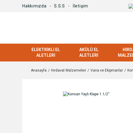
Hakkımızda
S.S.S
İletişim
ELEKTRIKLI EL
AKÜLÜ EL
HIRD
ALETLERI
ALETLERI
MALZE
Anasayfa
Hırdavat Malzemeleri
Vana ve Ekipmanlar
Kon