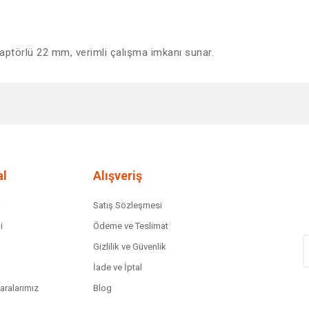
ptörlü 22 mm, verimli çalışma imkanı sunar.
diğer konularda yetersiz gördüğünüz noktaları öneri formunu kullanarak tar
Bu ürüne ilk yorumu siz yapın!
Yorum Yaz
l
Alışveriş
a
Satış Sözleşmesi
i
Ödeme ve Teslimat
Gizlilik ve Güvenlik
İade ve İptal
ralarımız
Blog
Gönder