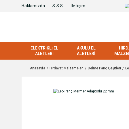
Hakkımızda
S.S.S
İletişim
ELEKTRIKLI EL
AKÜLÜ EL
HIRD
ALETLERI
ALETLERI
MALZE
Anasayfa
Hırdavat Malzemeleri
Delme Panç Çeşitleri
Le