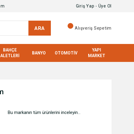
om
Giriş Yap - Üye Ol
ARA
Alışveriş Sepetim
BAHÇE
YAPI
BANYO
OTOMOTIV
ALETLERI
MARKET
m
Bu markanın tüm ürünlerini inceleyin...