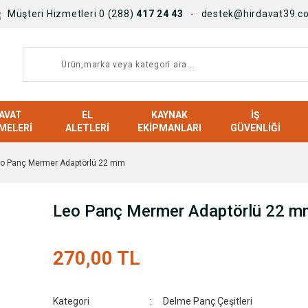
Müşteri Hizmetleri 0 (288)
417 24 43
destek@hirdavat39.c
AVAT
EL
KAYNAK
İŞ
MELERI
ALETLERI
EKIPMANLARI
GÜVENLIĞI
o Panç Mermer Adaptörlü 22 mm
Leo Panç Mermer Adaptörlü 22 m
270,00 TL
Kategori
Delme Panç Çeşitleri