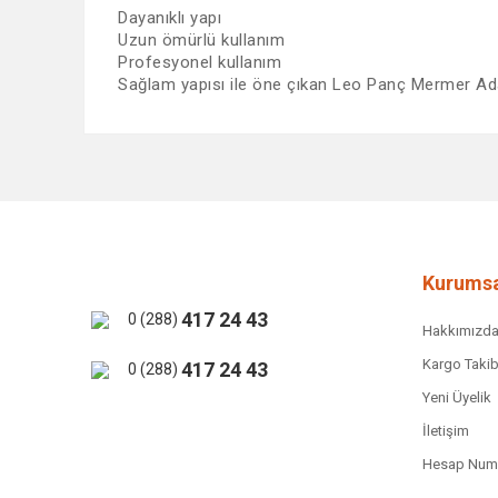
Dayanıklı yapı
Uzun ömürlü kullanım
Profesyonel kullanım
Sağlam yapısı ile öne çıkan Leo Panç Mermer Ada
Bu ürünün fiyat bilgisi, resim, ürün açıklamalarında ve 
Görüş ve önerileriniz için teşekkür ederiz.
Ürün resmi kalitesiz, bozuk veya görüntülenemiyor.
Ürün açıklamasında eksik bilgiler bulunuyor.
Ürün bilgilerinde hatalar bulunuyor.
Kurumsa
Ürün fiyatı diğer sitelerden daha pahalı.
417 24 43
0 (288)
Hakkımızd
Bu ürüne benzer farklı alternatifler olmalı.
Kargo Takib
417 24 43
0 (288)
Yeni Üyelik
İletişim
Hesap Numa