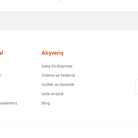
diğer konularda yetersiz gördüğünüz noktaları öneri formunu kullanarak tar
Bu ürüne ilk yorumu siz yapın!
Yorum Yaz
l
Alışveriş
a
Satış Sözleşmesi
i
Ödeme ve Teslimat
Gizlilik ve Güvenlik
İade ve İptal
ralarımız
Blog
Gönder