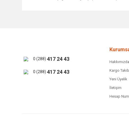
Bu ürünün fiyat bilgisi, resim, ürün açıklamalarında ve 
Görüş ve önerileriniz için teşekkür ederiz.
Ürün resmi kalitesiz, bozuk veya görüntülenemiyor.
Ürün açıklamasında eksik bilgiler bulunuyor.
Ürün bilgilerinde hatalar bulunuyor.
Kurumsa
Ürün fiyatı diğer sitelerden daha pahalı.
417 24 43
0 (288)
Hakkımızd
Bu ürüne benzer farklı alternatifler olmalı.
Kargo Takib
417 24 43
0 (288)
Yeni Üyelik
İletişim
Hesap Numa