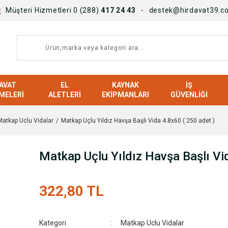
Müşteri Hizmetleri 0 (288)
417 24 43
destek@hirdavat39.c
AVAT
EL
KAYNAK
İŞ
MELERI
ALETLERI
EKIPMANLARI
GÜVENLIĞI
Matkap Uclu Vidalar
Matkap Uçlu Yıldız Havşa Başlı Vida 4.8x60 ( 250 adet )
Matkap Uçlu Yıldız Havşa Başlı Vi
322,80 TL
Kategori
Matkap Uclu Vidalar