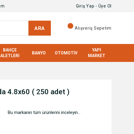
om
Giriş Yap - Üye Ol
ARA
Alışveriş Sepetim
BAHÇE
YAPI
BANYO
OTOMOTIV
ALETLERI
MARKET
da 4.8x60 ( 250 adet )
Bu markanın tüm ürünlerini inceleyin...