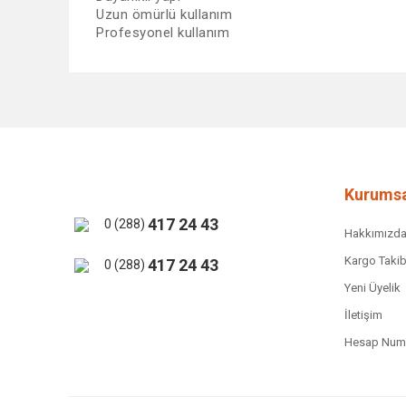
Uzun ömürlü kullanım
Profesyonel kullanım
Bu ürünün fiyat bilgisi, resim, ürün açıklamalarında ve 
Görüş ve önerileriniz için teşekkür ederiz.
Ürün resmi kalitesiz, bozuk veya görüntülenemiyor.
Ürün açıklamasında eksik bilgiler bulunuyor.
Ürün bilgilerinde hatalar bulunuyor.
Kurumsa
Ürün fiyatı diğer sitelerden daha pahalı.
417 24 43
0 (288)
Hakkımızd
Bu ürüne benzer farklı alternatifler olmalı.
Kargo Takib
417 24 43
0 (288)
Yeni Üyelik
İletişim
Hesap Numa