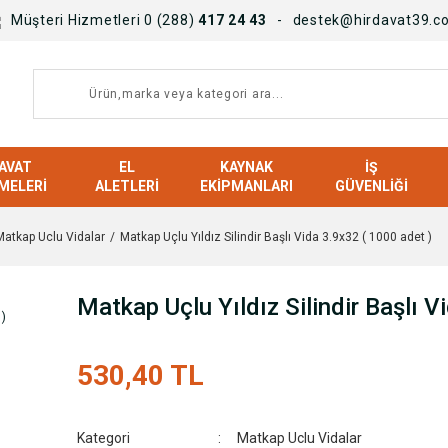
Müşteri Hizmetleri 0 (288)
417 24 43
destek@hirdavat39.c
AVAT
EL
KAYNAK
İŞ
MELERI
ALETLERI
EKIPMANLARI
GÜVENLIĞI
Matkap Uclu Vidalar
Matkap Uçlu Yıldız Silindir Başlı Vida 3.9x32 ( 1000 adet )
Matkap Uçlu Yıldız Silindir Başlı V
530,40 TL
Kategori
Matkap Uclu Vidalar