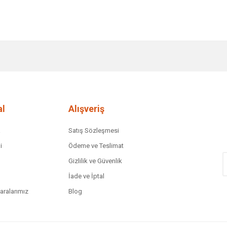
diğer konularda yetersiz gördüğünüz noktaları öneri formunu kullanarak tar
Bu ürüne ilk yorumu siz yapın!
Yorum Yaz
l
Alışveriş
a
Satış Sözleşmesi
i
Ödeme ve Teslimat
Gizlilik ve Güvenlik
İade ve İptal
ralarımız
Blog
Gönder