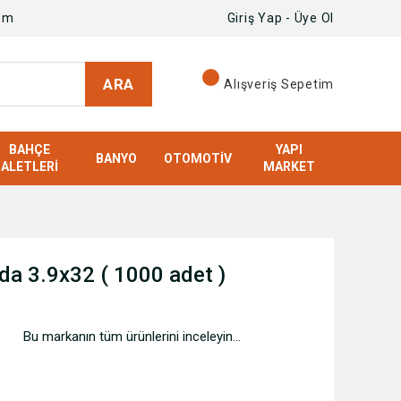
om
Giriş Yap - Üye Ol
ARA
Alışveriş Sepetim
BAHÇE
YAPI
BANYO
OTOMOTIV
ALETLERI
MARKET
ida 3.9x32 ( 1000 adet )
Bu markanın tüm ürünlerini inceleyin...