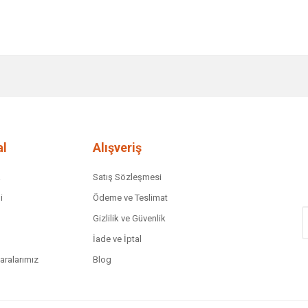
diğer konularda yetersiz gördüğünüz noktaları öneri formunu kullanarak tar
Bu ürüne ilk yorumu siz yapın!
Yorum Yaz
l
Alışveriş
a
Satış Sözleşmesi
i
Ödeme ve Teslimat
Gizlilik ve Güvenlik
İade ve İptal
ralarımız
Blog
Gönder