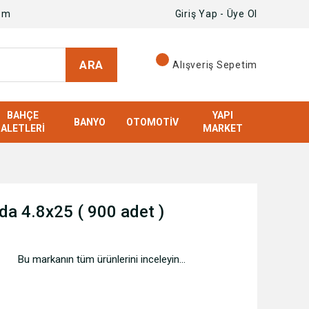
om
Giriş Yap - Üye Ol
ARA
Alışveriş Sepetim
BAHÇE
YAPI
BANYO
OTOMOTIV
ALETLERI
MARKET
ida 4.8x25 ( 900 adet )
Bu markanın tüm ürünlerini inceleyin...