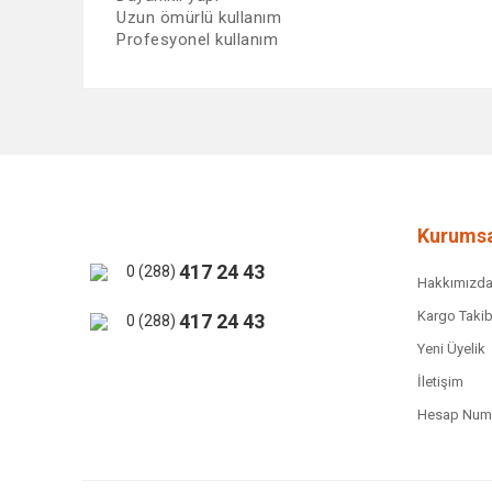
Uzun ömürlü kullanım
Profesyonel kullanım
Bu ürünün fiyat bilgisi, resim, ürün açıklamalarında ve 
Görüş ve önerileriniz için teşekkür ederiz.
Ürün resmi kalitesiz, bozuk veya görüntülenemiyor.
Ürün açıklamasında eksik bilgiler bulunuyor.
Ürün bilgilerinde hatalar bulunuyor.
Kurumsa
Ürün fiyatı diğer sitelerden daha pahalı.
417 24 43
0 (288)
Hakkımızd
Bu ürüne benzer farklı alternatifler olmalı.
Kargo Takib
417 24 43
0 (288)
Yeni Üyelik
İletişim
Hesap Numa