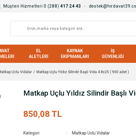
Müşteri Hizmetleri 0 (288)
417 24 43
destek@hirdavat39.c
AVAT
EL
KAYNAK
İŞ
MELERI
ALETLERI
EKIPMANLARI
GÜVENLIĞI
Matkap Uclu Vidalar
Matkap Uçlu Yıldız Silindir Başlı Vida 4.8x25 ( 900 adet )
Matkap Uçlu Yıldız Silindir Başlı V
850,08 TL
Kategori
Matkap Uclu Vidalar