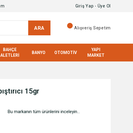
om
Giriş Yap - Üye Ol
ARA
Alışveriş Sepetim
BAHÇE
YAPI
BANYO
OTOMOTIV
ALETLERI
MARKET
ştırıcı 15gr
Bu markanın tüm ürünlerini inceleyin...