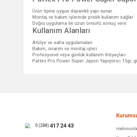
Ürün tipine uygun dayanıklı yapı sunar.
Montaj ve bakım işlerinde pratik kullanım sağlar.
Doğru uygulama ile uzun ömürlü sonuç verir.
Kullanım Alanları
Atölye ve saha uygulamaları
Bakım, onarım ve montaj işleri
Profesyonel veya günlük kullanım ihtiyaçları
Pattex Pro Power Süper Japon Yapıştırıcı 15gr, gü
Bu ürünün fiyat bilgisi, resim, ürün açıklamalarında ve 
Görüş ve önerileriniz için teşekkür ederiz.
Ürün resmi kalitesiz, bozuk veya görüntülenemiyor.
Ürün açıklamasında eksik bilgiler bulunuyor.
Ürün bilgilerinde hatalar bulunuyor.
Kurumsa
Ürün fiyatı diğer sitelerden daha pahalı.
417 24 43
0 (288)
Hakkımızd
Bu ürüne benzer farklı alternatifler olmalı.