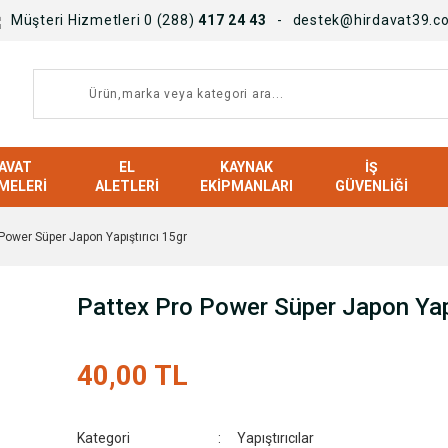
Müşteri Hizmetleri 0 (288)
417 24 43
destek@hirdavat39.c
AVAT
EL
KAYNAK
İŞ
MELERI
ALETLERI
EKIPMANLARI
GÜVENLIĞI
Power Süper Japon Yapıştırıcı 15gr
Pattex Pro Power Süper Japon Yapı
40,00 TL
Kategori
Yapıştırıcılar