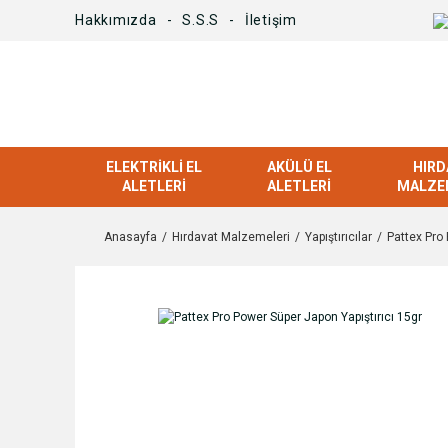
Hakkımızda
S.S.S
İletişim
ELEKTRIKLI EL
AKÜLÜ EL
HIRD
ALETLERI
ALETLERI
MALZE
Anasayfa
Hırdavat Malzemeleri
Yapıştırıcılar
Pattex Pro 