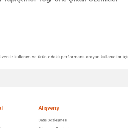
venilir kullanım ve ürün odaklı performans arayan kullanıcılar içi
diğer konularda yetersiz gördüğünüz noktaları öneri formunu kullanarak tar
Bu ürüne ilk yorumu siz yapın!
Yorum Yaz
l
Alışveriş
a
Satış Sözleşmesi