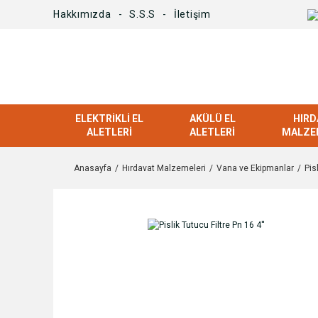
Hakkımızda
S.S.S
İletişim
ELEKTRIKLI EL
AKÜLÜ EL
HIRD
ALETLERI
ALETLERI
MALZE
Anasayfa
Hırdavat Malzemeleri
Vana ve Ekipmanlar
Pis