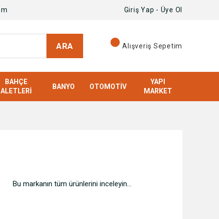
om
Giriş Yap - Üye Ol
ARA
Alışveriş Sepetim
BAHÇE
YAPI
BANYO
OTOMOTIV
ALETLERI
MARKET
Bu markanın tüm ürünlerini inceleyin...