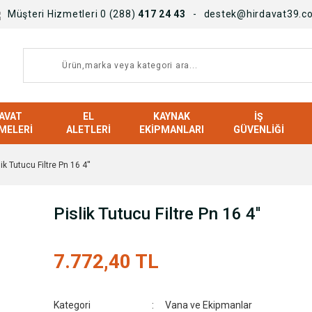
Müşteri Hizmetleri 0 (288)
417 24 43
destek@hirdavat39.c
AVAT
EL
KAYNAK
İŞ
MELERI
ALETLERI
EKIPMANLARI
GÜVENLIĞI
lik Tutucu Filtre Pn 16 4''
Pislik Tutucu Filtre Pn 16 4''
7.772,40 TL
Kategori
Vana ve Ekipmanlar