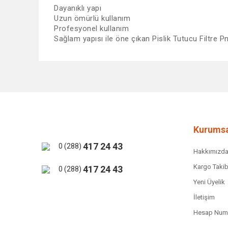
Dayanıklı yapı
Uzun ömürlü kullanım
Profesyonel kullanım
Sağlam yapısı ile öne çıkan Pislik Tutucu Filtre Pn
Bu ürünün fiyat bilgisi, resim, ürün açıklamalarında ve 
Görüş ve önerileriniz için teşekkür ederiz.
Ürün resmi kalitesiz, bozuk veya görüntülenemiyor.
Ürün açıklamasında eksik bilgiler bulunuyor.
Ürün bilgilerinde hatalar bulunuyor.
Kurumsa
Ürün fiyatı diğer sitelerden daha pahalı.
417 24 43
0 (288)
Hakkımızd
Bu ürüne benzer farklı alternatifler olmalı.
Kargo Takib
417 24 43
0 (288)
Yeni Üyelik
İletişim
Hesap Numa