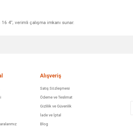
 16 4'', verimli çalışma imkanı sunar.
diğer konularda yetersiz gördüğünüz noktaları öneri formunu kullanarak tar
Bu ürüne ilk yorumu siz yapın!
Yorum Yaz
l
Alışveriş
a
Satış Sözleşmesi
i
Ödeme ve Teslimat
Gizlilik ve Güvenlik
İade ve İptal
ralarımız
Blog
Gönder