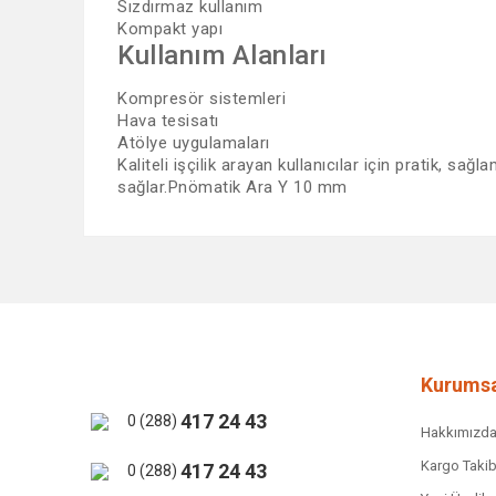
Sızdırmaz kullanım
Kompakt yapı
Kullanım Alanları
Kompresör sistemleri
Hava tesisatı
Atölye uygulamaları
Kaliteli işçilik arayan kullanıcılar için pratik, 
sağlar.Pnömatik Ara Y 10 mm
Bu ürünün fiyat bilgisi, resim, ürün açıklamalarında ve 
Görüş ve önerileriniz için teşekkür ederiz.
Ürün resmi kalitesiz, bozuk veya görüntülenemiyor.
Ürün açıklamasında eksik bilgiler bulunuyor.
Ürün bilgilerinde hatalar bulunuyor.
Kurumsa
Ürün fiyatı diğer sitelerden daha pahalı.
417 24 43
0 (288)
Hakkımızd
Bu ürüne benzer farklı alternatifler olmalı.
Kargo Takib
417 24 43
0 (288)