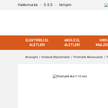
Hakkımızda
S.S.S
İletişim
ELEKTRIKLI EL
AKÜLÜ EL
HIRD
ALETLERI
ALETLERI
MALZE
Anasayfa
Hırdavat Malzemeleri
Pnömatik Aksesuarlar