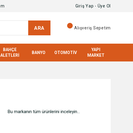
om
Giriş Yap - Üye Ol
ARA
Alışveriş Sepetim
BAHÇE
YAPI
BANYO
OTOMOTIV
ALETLERI
MARKET
Bu markanın tüm ürünlerini inceleyin...