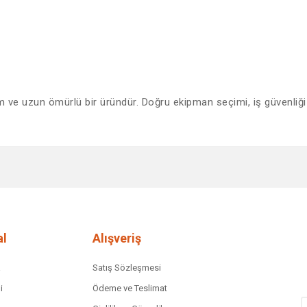
sağlam ve uzun ömürlü bir üründür. Doğru ekipman seçimi, iş güvenli
diğer konularda yetersiz gördüğünüz noktaları öneri formunu kullanarak tar
Bu ürüne ilk yorumu siz yapın!
Yorum Yaz
l
Alışveriş
a
Satış Sözleşmesi
i
Ödeme ve Teslimat