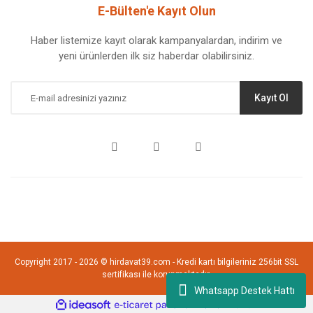
E-Bülten'e Kayıt Olun
Haber listemize kayıt olarak kampanyalardan, indirim ve
yeni ürünlerden ilk siz haberdar olabilirsiniz.
Kayıt Ol
Copyright 2017 - 2026 © hirdavat39.com - Kredi kartı bilgileriniz 256bit SSL
sertifikası ile korunmaktadır.
Whatsapp Destek Hattı
ile
ideasoft
e-