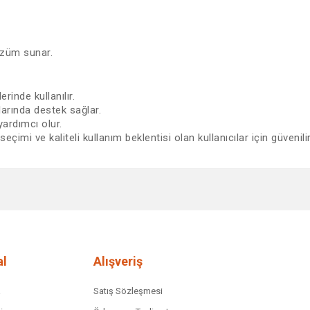
özüm sunar.
rinde kullanılır.
larında destek sağlar.
ardımcı olur.
imi ve kaliteli kullanım beklentisi olan kullanıcılar için güvenilir 
diğer konularda yetersiz gördüğünüz noktaları öneri formunu kullanarak tar
Bu ürüne ilk yorumu siz yapın!
Yorum Yaz
l
Alışveriş
a
Satış Sözleşmesi