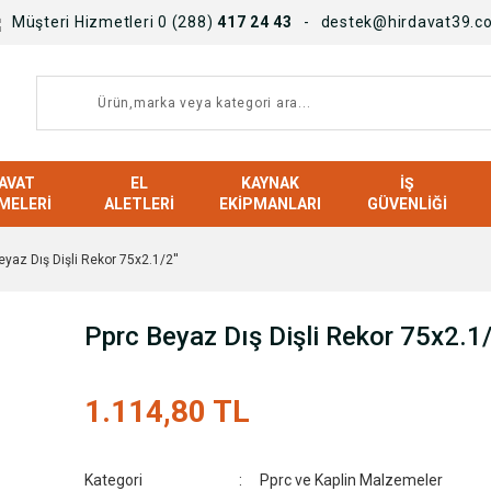
Müşteri Hizmetleri 0 (288)
417 24 43
destek@hirdavat39.c
AVAT
EL
KAYNAK
İŞ
MELERI
ALETLERI
EKIPMANLARI
GÜVENLIĞI
eyaz Dış Dişli Rekor 75x2.1/2''
Pprc Beyaz Dış Dişli Rekor 75x2.1/
1.114,80 TL
Kategori
Pprc ve Kaplin Malzemeler