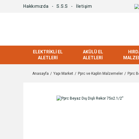
Hakkımızda
S.S.S
İletişim
ELEKTRIKLI EL
AKÜLÜ EL
HIRD
ALETLERI
ALETLERI
MALZE
Anasayfa
Yapı Market
Pprc ve Kaplin Malzemeler
Pprc B