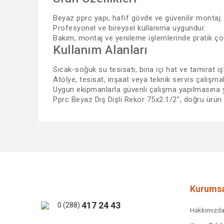
Beyaz pprc yapı, hafif gövde ve güvenilir montaj.
Profesyonel ve bireysel kullanıma uygundur.
Bakım, montaj ve yenileme işlemlerinde pratik ç
Kullanım Alanları
Sıcak-soğuk su tesisatı, bina içi hat ve tamirat işle
Atölye, tesisat, inşaat veya teknik servis çalışma
Uygun ekipmanlarla güvenli çalışma yapılmasına y
Pprc Beyaz Dış Dişli Rekor 75x2.1/2'', doğru ürün seç
Bu ürünün fiyat bilgisi, resim, ürün açıklamalarında ve 
Görüş ve önerileriniz için teşekkür ederiz.
Ürün resmi kalitesiz, bozuk veya görüntülenemiyor.
Ürün açıklamasında eksik bilgiler bulunuyor.
Ürün bilgilerinde hatalar bulunuyor.
Kurumsa
Ürün fiyatı diğer sitelerden daha pahalı.
417 24 43
0 (288)
Hakkımızd
Bu ürüne benzer farklı alternatifler olmalı.