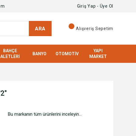
om
Giriş Yap - Üye Ol
ARA
Alışveriş Sepetim
BAHÇE
YAPI
BANYO
OTOMOTIV
ALETLERI
MARKET
2''
Bu markanın tüm ürünlerini inceleyin...