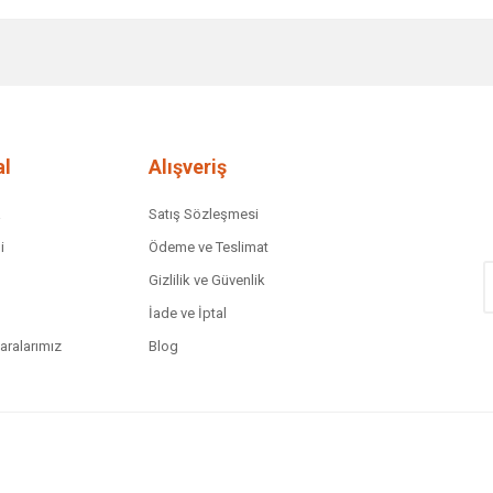
diğer konularda yetersiz gördüğünüz noktaları öneri formunu kullanarak tar
Bu ürüne ilk yorumu siz yapın!
Yorum Yaz
l
Alışveriş
a
Satış Sözleşmesi
i
Ödeme ve Teslimat
Gizlilik ve Güvenlik
İade ve İptal
ralarımız
Blog
Gönder