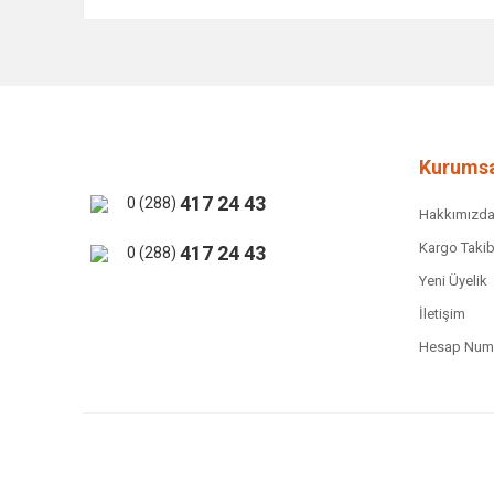
Bu ürünün fiyat bilgisi, resim, ürün açıklamalarında ve 
Görüş ve önerileriniz için teşekkür ederiz.
Ürün resmi kalitesiz, bozuk veya görüntülenemiyor.
Ürün açıklamasında eksik bilgiler bulunuyor.
Ürün bilgilerinde hatalar bulunuyor.
Kurumsa
Ürün fiyatı diğer sitelerden daha pahalı.
417 24 43
0 (288)
Hakkımızd
Bu ürüne benzer farklı alternatifler olmalı.
Kargo Takib
417 24 43
0 (288)
Yeni Üyelik
İletişim
Hesap Numa