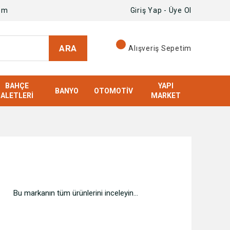
om
Giriş Yap - Üye Ol
ARA
Alışveriş Sepetim
BAHÇE
YAPI
BANYO
OTOMOTIV
ALETLERI
MARKET
Bu markanın tüm ürünlerini inceleyin...