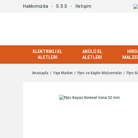
Hakkımızda
S.S.S
İletişim
ELEKTRIKLI EL
AKÜLÜ EL
HIRD
ALETLERI
ALETLERI
MALZE
Anasayfa
Yapı Market
Pprc ve Kaplin Malzemeler
Pprc 