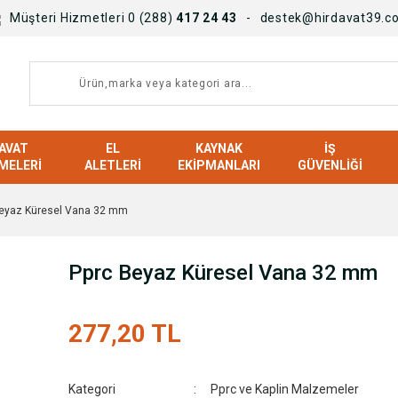
Müşteri Hizmetleri 0 (288)
417 24 43
destek@hirdavat39.c
AVAT
EL
KAYNAK
İŞ
MELERI
ALETLERI
EKIPMANLARI
GÜVENLIĞI
Beyaz Küresel Vana 32 mm
Pprc Beyaz Küresel Vana 32 mm
277,20 TL
Kategori
Pprc ve Kaplin Malzemeler