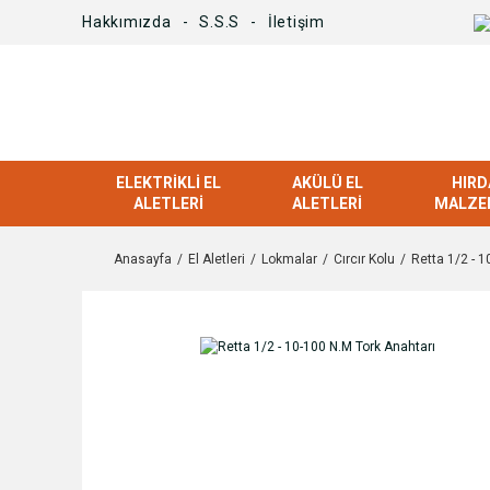
Hakkımızda
S.S.S
İletişim
ELEKTRIKLI EL
AKÜLÜ EL
HIRD
ALETLERI
ALETLERI
MALZE
Anasayfa
El Aletleri
Lokmalar
Cırcır Kolu
Retta 1/2 - 1