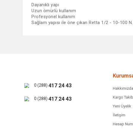
Dayanıklı yapı
Uzun ömürlü kullanım
Profesyonel kullanım
Sağlam yapısı ile öne çıkan Retta 1/2 - 10-100 N.
Bu ürünün fiyat bilgisi, resim, ürün açıklamalarında ve 
Görüş ve önerileriniz için teşekkür ederiz.
Ürün resmi kalitesiz, bozuk veya görüntülenemiyor.
Ürün açıklamasında eksik bilgiler bulunuyor.
Ürün bilgilerinde hatalar bulunuyor.
Kurumsa
Ürün fiyatı diğer sitelerden daha pahalı.
417 24 43
0 (288)
Hakkımızd
Bu ürüne benzer farklı alternatifler olmalı.
Kargo Takib
417 24 43
0 (288)
Yeni Üyelik
İletişim
Hesap Numa