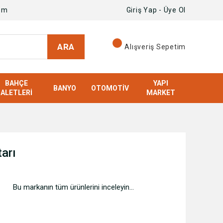
om
Giriş Yap - Üye Ol
ARA
Alışveriş Sepetim
BAHÇE
YAPI
BANYO
OTOMOTIV
ALETLERI
MARKET
arı
Bu markanın tüm ürünlerini inceleyin...