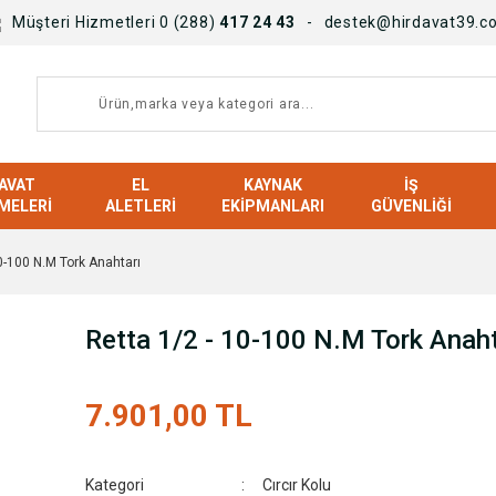
Müşteri Hizmetleri 0 (288)
417 24 43
destek@hirdavat39.c
AVAT
EL
KAYNAK
İŞ
MELERI
ALETLERI
EKIPMANLARI
GÜVENLIĞI
0-100 N.M Tork Anahtarı
Retta 1/2 - 10-100 N.M Tork Anaht
7.901,00 TL
Kategori
Cırcır Kolu