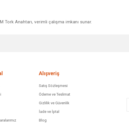
M Tork Anahtarı, verimli çalışma imkanı sunar.
diğer konularda yetersiz gördüğünüz noktaları öneri formunu kullanarak tar
Bu ürüne ilk yorumu siz yapın!
Yorum Yaz
l
Alışveriş
a
Satış Sözleşmesi
i
Ödeme ve Teslimat
Gizlilik ve Güvenlik
İade ve İptal
ralarımız
Blog
Gönder