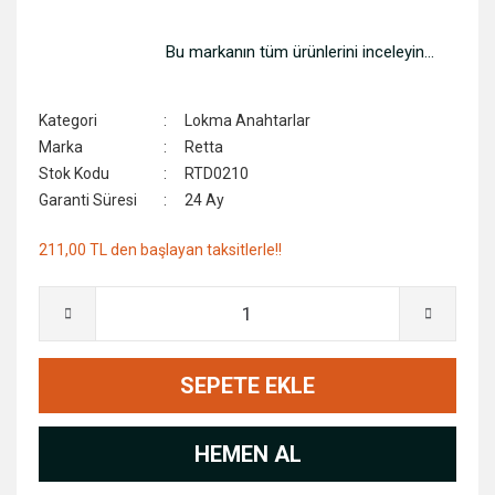
Sıcak Hava Tabancası
Kapı Kilitleri
Bu markanın tüm ürünlerini inceleyin...
Somun Sıkma Makinalari
Köpükler
Süpürge ve Yıkama Makineleri
Marangoz Gönyeler
Kategori
Lokma Anahtarlar
Marka
Retta
Zımba,Çivi ve Döşeme Makineleri
Mengeneler
Stok Kodu
RTD0210
Garanti Süresi
24 Ay
Zımpara Makinaları
Menteşe ve Makara Grubu
211,00 TL den başlayan taksitlerle!!
Zımpara Taş Motorları
Merdivenler
Ölçme Aletleri
Pnömatik Aksesuarlar
SEPETE EKLE
Su Terazileri
Takım Çantaları
HEMEN AL
Vana ve Ekipmanlar