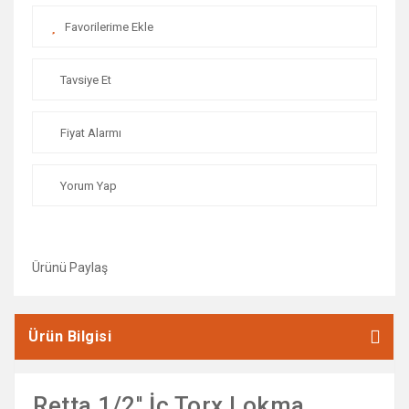
Vida ve Dübel Çeşitleri
Yangın Tüpleri
Tavsiye Et
Yapıştırıcılar
Zımpara Taşları
Fiyat Alarmı
Yorum Yap
Ürünü Paylaş
Ürün Bilgisi
Retta 1/2'' İç Torx Lokma