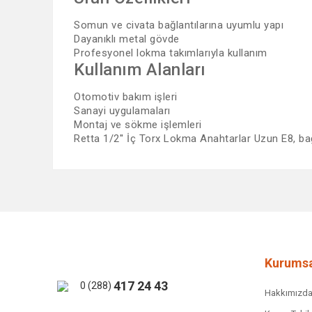
Somun ve civata bağlantılarına uyumlu yapı
Dayanıklı metal gövde
Profesyonel lokma takımlarıyla kullanım
Kullanım Alanları
Otomotiv bakım işleri
Sanayi uygulamaları
Montaj ve sökme işlemleri
Retta 1/2'' İç Torx Lokma Anahtarlar Uzun E8, bağl
Bu ürünün fiyat bilgisi, resim, ürün açıklamalarında ve 
Görüş ve önerileriniz için teşekkür ederiz.
Ürün resmi kalitesiz, bozuk veya görüntülenemiyor.
Ürün açıklamasında eksik bilgiler bulunuyor.
Ürün bilgilerinde hatalar bulunuyor.
Kurumsa
Ürün fiyatı diğer sitelerden daha pahalı.
417 24 43
0 (288)
Hakkımızd
Bu ürüne benzer farklı alternatifler olmalı.