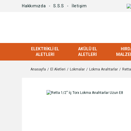
Hakkımızda
S.S.S
İletişim
ELEKTRIKLI EL
AKÜLÜ EL
HIRD
ALETLERI
ALETLERI
MALZE
Anasayfa
El Aletleri
Lokmalar
Lokma Anahtarlar
Retta