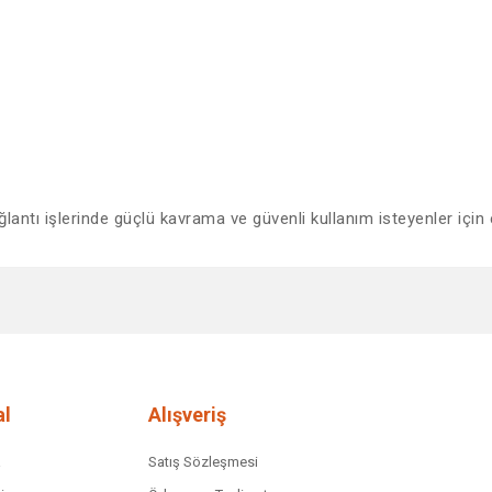
antı işlerinde güçlü kavrama ve güvenli kullanım isteyenler için 
diğer konularda yetersiz gördüğünüz noktaları öneri formunu kullanarak tar
Bu ürüne ilk yorumu siz yapın!
Yorum Yaz
l
Alışveriş
a
Satış Sözleşmesi