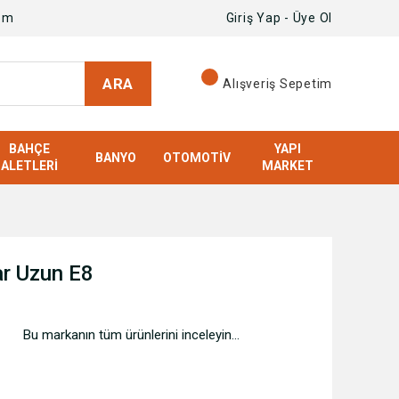
om
Giriş Yap - Üye Ol
ARA
Alışveriş Sepetim
BAHÇE
YAPI
BANYO
OTOMOTIV
ALETLERI
MARKET
ar Uzun E8
Bu markanın tüm ürünlerini inceleyin...