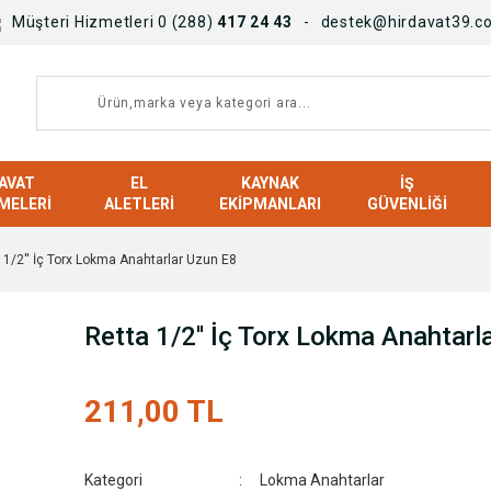
Müşteri Hizmetleri 0 (288)
417 24 43
destek@hirdavat39.c
AVAT
EL
KAYNAK
İŞ
MELERI
ALETLERI
EKIPMANLARI
GÜVENLIĞI
 1/2'' İç Torx Lokma Anahtarlar Uzun E8
Retta 1/2'' İç Torx Lokma Anahtarl
211,00 TL
Kategori
Lokma Anahtarlar