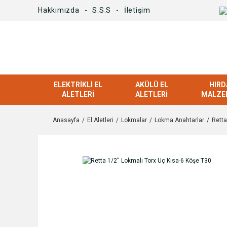
Hakkımızda
S.S.S
İletişim
ELEKTRIKLI EL
AKÜLÜ EL
HIRD
ALETLERI
ALETLERI
MALZE
Anasayfa
El Aletleri
Lokmalar
Lokma Anahtarlar
Retta