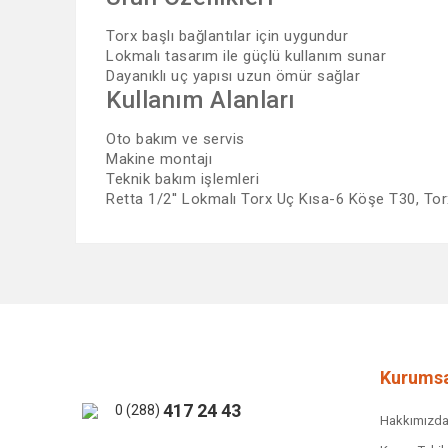
Torx başlı bağlantılar için uygundur
Lokmalı tasarım ile güçlü kullanım sunar
Dayanıklı uç yapısı uzun ömür sağlar
Kullanım Alanları
Oto bakım ve servis
Makine montajı
Teknik bakım işlemleri
Retta 1/2'' Lokmalı Torx Uç Kısa-6 Köşe T30, Torx
Bu ürünün fiyat bilgisi, resim, ürün açıklamalarında ve 
Görüş ve önerileriniz için teşekkür ederiz.
Ürün resmi kalitesiz, bozuk veya görüntülenemiyor.
Ürün açıklamasında eksik bilgiler bulunuyor.
Ürün bilgilerinde hatalar bulunuyor.
Kurumsa
Ürün fiyatı diğer sitelerden daha pahalı.
417 24 43
0 (288)
Hakkımızd
Bu ürüne benzer farklı alternatifler olmalı.