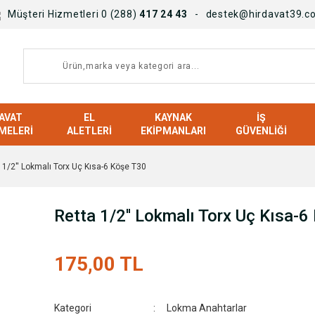
Müşteri Hizmetleri 0 (288)
417 24 43
destek@hirdavat39.c
AVAT
EL
KAYNAK
İŞ
MELERI
ALETLERI
EKIPMANLARI
GÜVENLIĞI
 1/2'' Lokmalı Torx Uç Kısa-6 Köşe T30
Retta 1/2'' Lokmalı Torx Uç Kısa-
175,00 TL
Kategori
Lokma Anahtarlar