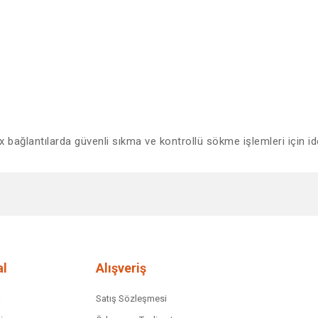
 bağlantılarda güvenli sıkma ve kontrollü sökme işlemleri için ide
diğer konularda yetersiz gördüğünüz noktaları öneri formunu kullanarak tar
Bu ürüne ilk yorumu siz yapın!
Yorum Yaz
l
Alışveriş
a
Satış Sözleşmesi