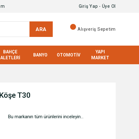
om
Giriş Yap - Üye Ol
ARA
Alışveriş Sepetim
BAHÇE
YAPI
BANYO
OTOMOTIV
ALETLERI
MARKET
6 Köşe T30
Bu markanın tüm ürünlerini inceleyin...