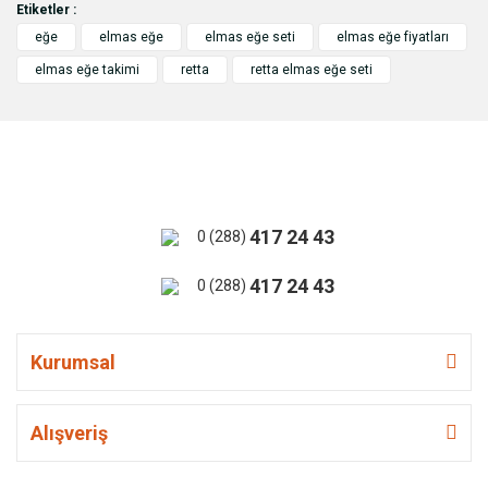
Etiketler :
eğe
elmas eğe
elmas eğe seti
elmas eğe fiyatları
elmas eğe takimi
retta
retta elmas eğe seti
417 24 43
0 (288)
417 24 43
0 (288)
Kurumsal
Alışveriş