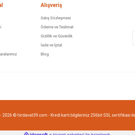
l
Alışveriş
a
Satış Sözleşmesi
i
Ödeme ve Teslimat
Gizlilik ve Güvenlik
İade ve İptal
ralarımız
Blog
Gönder
 2026 © hirdavat39.com - Kredi kartı bilgileriniz 256bit SSL sertifikası i
ile
ideasoft
e-