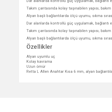
Dar alanlarda kontrollü güç uygulamak, bağlantı 
Takım çantasında kolay taşınabilen yapısı, bakım v
Alyan başlı bağlantılarda ölçü uyumu, sıkma sıras
Dar alanlarda kontrollü güç uygulamak, bağlantı 
Takım çantasında kolay taşınabilen yapısı, bakım v
Alyan başlı bağlantılarda ölçü uyumu, sıkma sıras
Özellikler
Alyan uyumlu uç
Kolay kavrama
Uzun ömür
Retta L Allen Anahtar Kısa 6 mm, alyan bağlantıla
Bu ürünün fiyat bilgisi, resim, ürün açıklamalarında ve 
Görüş ve önerileriniz için teşekkür ederiz.
Ürün resmi kalitesiz, bozuk veya görüntülenemiyor.
Ürün açıklamasında eksik bilgiler bulunuyor.