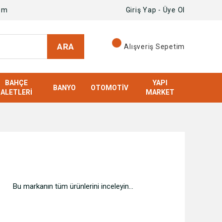
om
Giriş Yap - Üye Ol
ARA
Alışveriş Sepetim
BAHÇE
YAPI
BANYO
OTOMOTIV
ALETLERI
MARKET
Bu markanın tüm ürünlerini inceleyin...