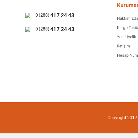
Ürün bilgilerinde hatalar bulunuyor.
Kurumsa
Ürün fiyatı diğer sitelerden daha pahalı.
417 24 43
0 (288)
Hakkımızd
Bu ürüne benzer farklı alternatifler olmalı.
Kargo Takib
417 24 43
0 (288)
Yeni Üyelik
İletişim
Hesap Numa
Copyright 2017 -