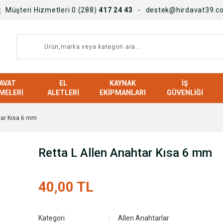
Müşteri Hizmetleri 0 (288)
417 24 43
destek@hirdavat39.c
AVAT
EL
KAYNAK
İŞ
MELERI
ALETLERI
EKIPMANLARI
GÜVENLIĞI
tar Kısa 6 mm
Retta L Allen Anahtar Kısa 6 mm
40,00 TL
Kategori
Allen Anahtarlar