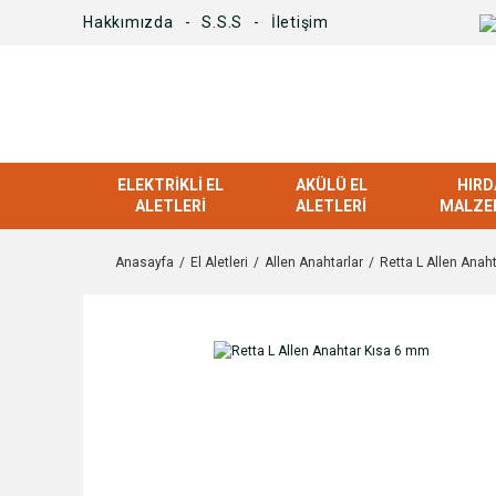
Hakkımızda
S.S.S
İletişim
ELEKTRIKLI EL
AKÜLÜ EL
HIRD
ALETLERI
ALETLERI
MALZE
Anasayfa
El Aletleri
Allen Anahtarlar
Retta L Allen Anah