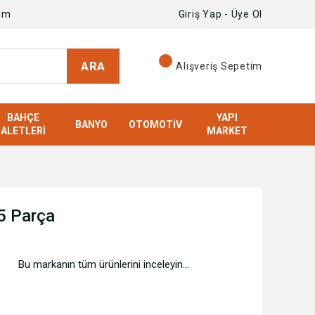
om
Giriş Yap - Üye Ol
ARA
Alışveriş Sepetim
BAHÇE
YAPI
BANYO
OTOMOTIV
ALETLERI
MARKET
5 Parça
Bu markanın tüm ürünlerini inceleyin...