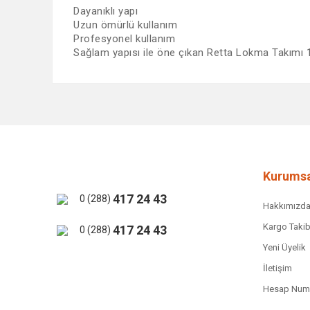
Dayanıklı yapı
Uzun ömürlü kullanım
Profesyonel kullanım
Sağlam yapısı ile öne çıkan Retta Lokma Takımı 1
Bu ürünün fiyat bilgisi, resim, ürün açıklamalarında ve 
Görüş ve önerileriniz için teşekkür ederiz.
Ürün resmi kalitesiz, bozuk veya görüntülenemiyor.
Ürün açıklamasında eksik bilgiler bulunuyor.
Ürün bilgilerinde hatalar bulunuyor.
Kurumsa
Ürün fiyatı diğer sitelerden daha pahalı.
417 24 43
0 (288)
Hakkımızd
Bu ürüne benzer farklı alternatifler olmalı.
Kargo Takib
417 24 43
0 (288)
Yeni Üyelik
İletişim
Hesap Numa