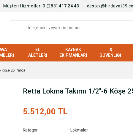
Müşteri Hizmetleri 0 (288)
417 24 43
destek@hirdavat39.c
AVAT
EL
KAYNAK
İŞ
MELERI
ALETLERI
EKIPMANLARI
GÜVENLIĞI
6 Köşe 25 Parça
Retta Lokma Takımı 1/2''-6 Köşe 2
5.512,00 TL
Kategori
Lokmalar