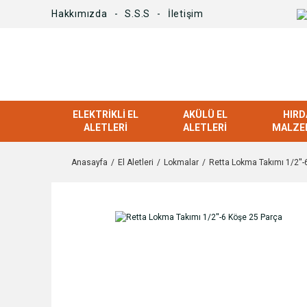
Hakkımızda
S.S.S
İletişim
ELEKTRIKLI EL
AKÜLÜ EL
HIRD
ALETLERI
ALETLERI
MALZE
Anasayfa
El Aletleri
Lokmalar
Retta Lokma Takımı 1/2''-