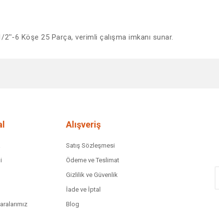
/2''-6 Köşe 25 Parça, verimli çalışma imkanı sunar.
diğer konularda yetersiz gördüğünüz noktaları öneri formunu kullanarak tar
Bu ürüne ilk yorumu siz yapın!
Yorum Yaz
l
Alışveriş
a
Satış Sözleşmesi
i
Ödeme ve Teslimat
Gizlilik ve Güvenlik
İade ve İptal
ralarımız
Blog
Gönder