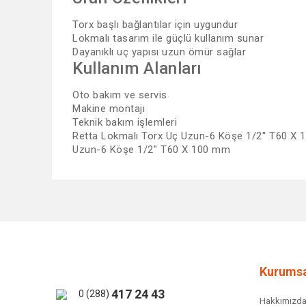
Torx başlı bağlantılar için uygundur
Lokmalı tasarım ile güçlü kullanım sunar
Dayanıklı uç yapısı uzun ömür sağlar
Kullanım Alanları
Oto bakım ve servis
Makine montajı
Teknik bakım işlemleri
Retta Lokmalı Torx Uç Uzun-6 Köşe 1/2'' T60 X 10
Uzun-6 Köşe 1/2'' T60 X 100 mm
Bu ürünün fiyat bilgisi, resim, ürün açıklamalarında ve 
Görüş ve önerileriniz için teşekkür ederiz.
Ürün resmi kalitesiz, bozuk veya görüntülenemiyor.
Ürün açıklamasında eksik bilgiler bulunuyor.
Ürün bilgilerinde hatalar bulunuyor.
Kurumsa
Ürün fiyatı diğer sitelerden daha pahalı.
417 24 43
0 (288)
Hakkımızd
Bu ürüne benzer farklı alternatifler olmalı.