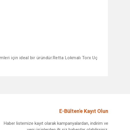
eri için ideal bir üründür.Retta Lokmalı Torx Uç
afımıza iletebilirsiniz.
E-Bülten'e Kayıt Olun
Haber listemize kayıt olarak kampanyalardan, indirim ve
yeni ürünlerden ilk siz haberdar olabilirsiniz.