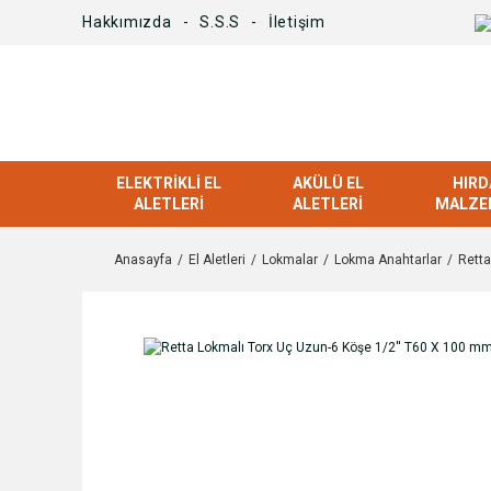
Hakkımızda
S.S.S
İletişim
ELEKTRIKLI EL
AKÜLÜ EL
HIRD
ALETLERI
ALETLERI
MALZE
Anasayfa
El Aletleri
Lokmalar
Lokma Anahtarlar
Retta