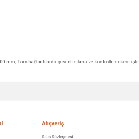
0 mm, Torx bağlantılarda güvenli sıkma ve kontrollü sökme işleml
diğer konularda yetersiz gördüğünüz noktaları öneri formunu kullanarak tar
Bu ürüne ilk yorumu siz yapın!
Yorum Yaz
l
Alışveriş
a
Satış Sözleşmesi