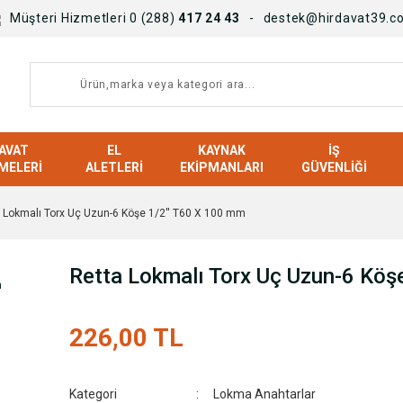
Müşteri Hizmetleri 0 (288)
417 24 43
destek@hirdavat39.c
AVAT
EL
KAYNAK
İŞ
MELERI
ALETLERI
EKIPMANLARI
GÜVENLIĞI
 Lokmalı Torx Uç Uzun-6 Köşe 1/2'' T60 X 100 mm
Retta Lokmalı Torx Uç Uzun-6 Köş
226,00 TL
Kategori
Lokma Anahtarlar