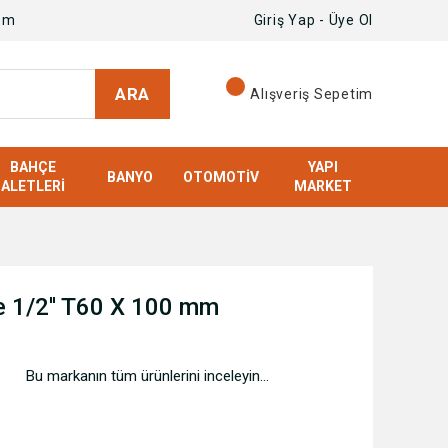
om
Giriş Yap - Üye Ol
ARA
Alışveriş Sepetim
BAHÇE
YAPI
BANYO
OTOMOTIV
ALETLERI
MARKET
e 1/2'' T60 X 100 mm
Bu markanın tüm ürünlerini inceleyin...