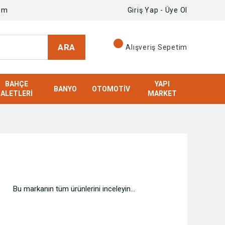
om
Giriş Yap - Üye Ol
ARA
Alışveriş Sepetim
BAHÇE
YAPI
BANYO
OTOMOTIV
ALETLERI
MARKET
Bu markanın tüm ürünlerini inceleyin...