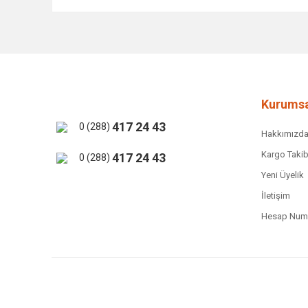
Bu ürünün fiyat bilgisi, resim, ürün açıklamalarında ve 
Görüş ve önerileriniz için teşekkür ederiz.
Ürün resmi kalitesiz, bozuk veya görüntülenemiyor.
Ürün açıklamasında eksik bilgiler bulunuyor.
Ürün bilgilerinde hatalar bulunuyor.
Kurumsa
Ürün fiyatı diğer sitelerden daha pahalı.
417 24 43
0 (288)
Hakkımızd
Bu ürüne benzer farklı alternatifler olmalı.
Kargo Takib
417 24 43
0 (288)
Yeni Üyelik
İletişim
Hesap Numa