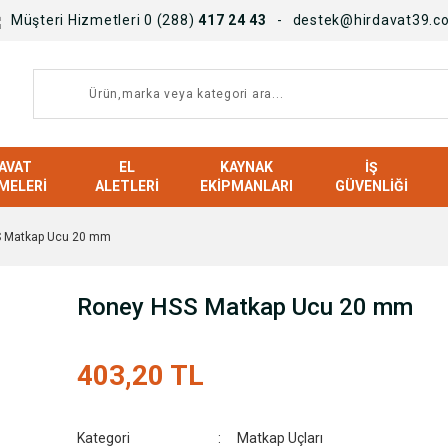
Müşteri Hizmetleri 0 (288)
417 24 43
destek@hirdavat39.c
AVAT
EL
KAYNAK
İŞ
MELERI
ALETLERI
EKIPMANLARI
GÜVENLIĞI
 Matkap Ucu 20 mm
Roney HSS Matkap Ucu 20 mm
403,20 TL
Kategori
Matkap Uçları