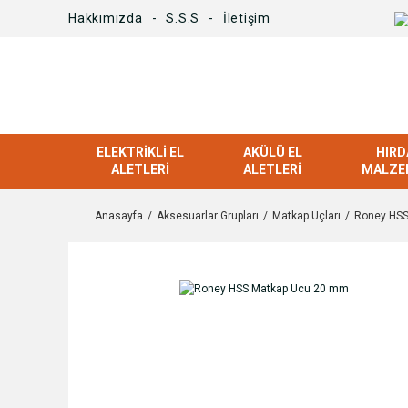
Hakkımızda
S.S.S
İletişim
ELEKTRIKLI EL
AKÜLÜ EL
HIRD
ALETLERI
ALETLERI
MALZE
Anasayfa
Aksesuarlar Grupları
Matkap Uçları
Roney HSS