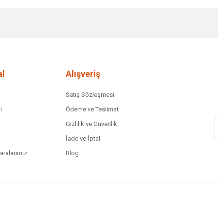
diğer konularda yetersiz gördüğünüz noktaları öneri formunu kullanarak tar
Bu ürüne ilk yorumu siz yapın!
Yorum Yaz
l
Alışveriş
a
Satış Sözleşmesi
i
Ödeme ve Teslimat
Gizlilik ve Güvenlik
İade ve İptal
ralarımız
Blog
Gönder