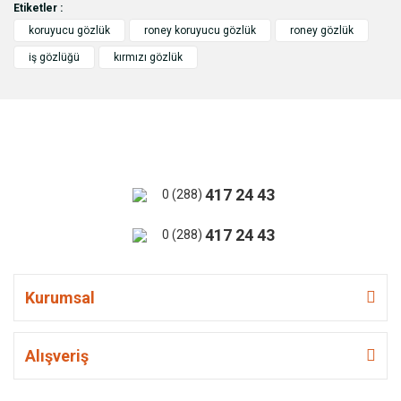
Etiketler :
koruyucu gözlük
roney koruyucu gözlük
roney gözlük
iş gözlüğü
kırmızı gözlük
417 24 43
0 (288)
417 24 43
0 (288)
Kurumsal
Alışveriş