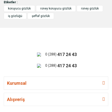
Etiketler :
koruyucu gözlük
roney koruyucu gözlük
roney gözlük
iş gözlüğü
şeffaf gözlük
417 24 43
0 (288)
417 24 43
0 (288)
Kurumsal
Alışveriş