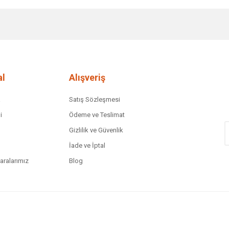
diğer konularda yetersiz gördüğünüz noktaları öneri formunu kullanarak tar
Bu ürüne ilk yorumu siz yapın!
Yorum Yaz
l
Alışveriş
a
Satış Sözleşmesi
i
Ödeme ve Teslimat
Gizlilik ve Güvenlik
İade ve İptal
ralarımız
Blog
Gönder