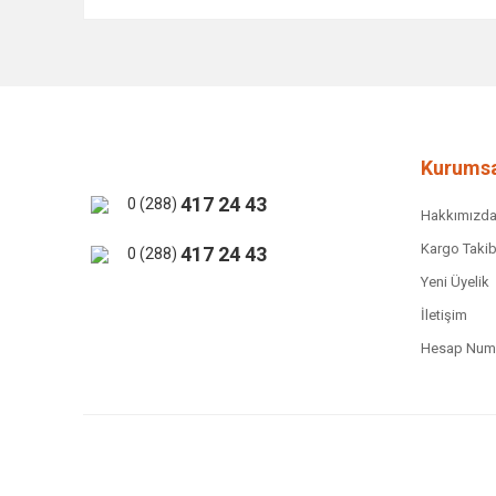
Bu ürünün fiyat bilgisi, resim, ürün açıklamalarında ve 
Görüş ve önerileriniz için teşekkür ederiz.
Ürün resmi kalitesiz, bozuk veya görüntülenemiyor.
Ürün açıklamasında eksik bilgiler bulunuyor.
Ürün bilgilerinde hatalar bulunuyor.
Kurumsa
Ürün fiyatı diğer sitelerden daha pahalı.
417 24 43
0 (288)
Hakkımızd
Bu ürüne benzer farklı alternatifler olmalı.
Kargo Takib
417 24 43
0 (288)
Yeni Üyelik
İletişim
Hesap Numa