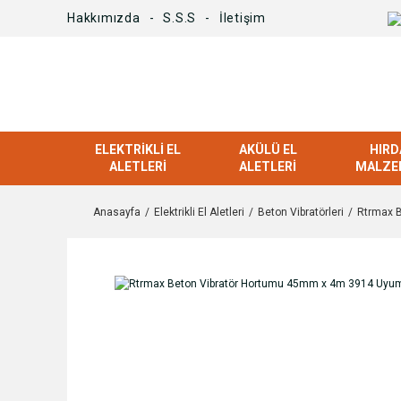
Hakkımızda
S.S.S
İletişim
ELEKTRIKLI EL
AKÜLÜ EL
HIRD
ALETLERI
ALETLERI
MALZE
Anasayfa
Elektrikli El Aletleri
Beton Vibratörleri
Rtrmax 