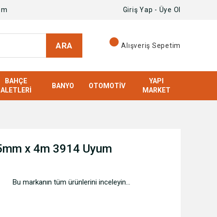
om
Giriş Yap - Üye Ol
ARA
Alışveriş Sepetim
BAHÇE
YAPI
BANYO
OTOMOTIV
ALETLERI
MARKET
45mm x 4m 3914 Uyum
Bu markanın tüm ürünlerini inceleyin...