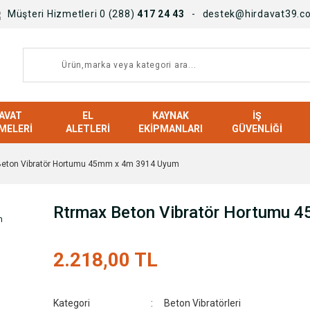
Müşteri Hizmetleri 0 (288)
417 24 43
destek@hirdavat39.c
AVAT
EL
KAYNAK
İŞ
MELERI
ALETLERI
EKIPMANLARI
GÜVENLIĞI
Beton Vibratör Hortumu 45mm x 4m 3914 Uyum
Rtrmax Beton Vibratör Hortumu 
2.218,00 TL
Kategori
Beton Vibratörleri