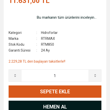
11.631,00 TL
Sıcak Hava Tabancası
Kapı Kilitleri
Somun Sıkma Makinalari
Köpükler
Bu markanın tüm ürünlerini inceleyin...
Süpürge ve Yıkama Makineleri
Marangoz Gönyeler
Kategori
Hidroforlar
Zımba,Çivi ve Döşeme Makineleri
Mengeneler
Marka
RTRMAX
Stok Kodu
RTM850
Zımpara Makinaları
Menteşe ve Makara Grubu
Garanti Süresi
24 Ay
Zımpara Taş Motorları
Merdivenler
2.229,28 TL den başlayan taksitlerle!!
Ölçme Aletleri
Pnömatik Aksesuarlar
Su Terazileri
SEPETE EKLE
Takım Çantaları
Vana ve Ekipmanlar
HEMEN AL