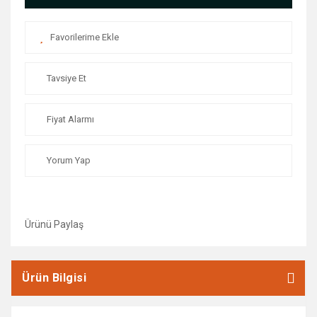
Vida ve Dübel Çeşitleri
Yangın Tüpleri
Yapıştırıcılar
Tavsiye Et
Zımpara Taşları
Fiyat Alarmı
Yorum Yap
Ürünü Paylaş
Ürün Bilgisi