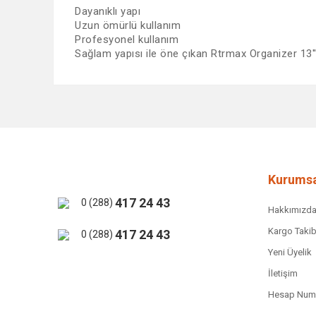
Dayanıklı yapı
Uzun ömürlü kullanım
Profesyonel kullanım
Sağlam yapısı ile öne çıkan Rtrmax Organizer 13''
Bu ürünün fiyat bilgisi, resim, ürün açıklamalarında ve 
Görüş ve önerileriniz için teşekkür ederiz.
Ürün resmi kalitesiz, bozuk veya görüntülenemiyor.
Ürün açıklamasında eksik bilgiler bulunuyor.
Ürün bilgilerinde hatalar bulunuyor.
Kurumsa
Ürün fiyatı diğer sitelerden daha pahalı.
417 24 43
0 (288)
Hakkımızd
Bu ürüne benzer farklı alternatifler olmalı.
Kargo Takib
417 24 43
0 (288)
Yeni Üyelik
İletişim
Hesap Numa