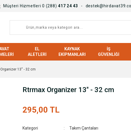
Müşteri Hizmetleri 0 (288)
417 24 43
destek@hirdavat39.c
AVAT
EL
KAYNAK
İŞ
MELERI
ALETLERI
EKIPMANLARI
GÜVENLIĞI
Organizer 13'' - 32 cm
Rtrmax Organizer 13'' - 32 cm
295,00 TL
Kategori
Takım Çantaları