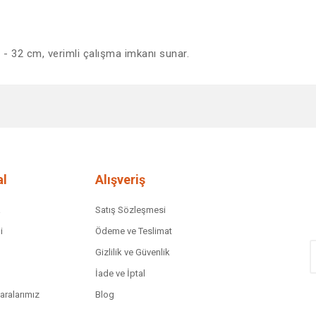
 - 32 cm, verimli çalışma imkanı sunar.
diğer konularda yetersiz gördüğünüz noktaları öneri formunu kullanarak tar
Bu ürüne ilk yorumu siz yapın!
Yorum Yaz
l
Alışveriş
a
Satış Sözleşmesi
i
Ödeme ve Teslimat
Gizlilik ve Güvenlik
İade ve İptal
ralarımız
Blog
Gönder