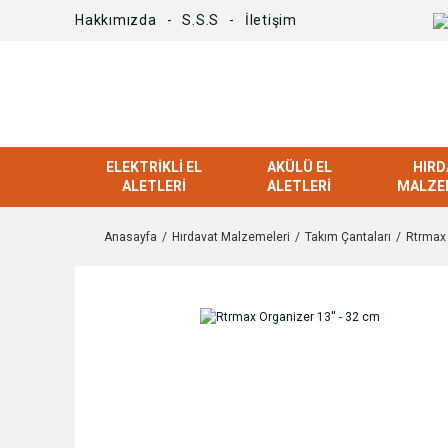
Hakkımızda
S.S.S
İletişim
ELEKTRIKLI EL
AKÜLÜ EL
HIRD
ALETLERI
ALETLERI
MALZE
Anasayfa
Hırdavat Malzemeleri
Takım Çantaları
Rtrmax 