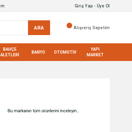
om
Giriş Yap - Üye Ol
ARA
Alışveriş Sepetim
BAHÇE
YAPI
BANYO
OTOMOTIV
ALETLERI
MARKET
Bu markanın tüm ürünlerini inceleyin...