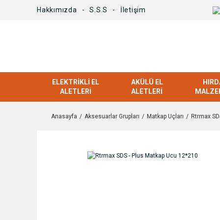
Hakkımızda
S.S.S
İletişim
ELEKTRIKLI EL
AKÜLÜ EL
HIRD
ALETLERI
ALETLERI
MALZE
Anasayfa
Aksesuarlar Grupları
Matkap Uçları
Rtrmax SD