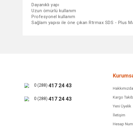
Dayanıklı yapı
Uzun ömürlü kullanım
Profesyonel kullanım
Sağlam yapısı ile öne çıkan Rtrmax SDS - Plus M
Bu ürünün fiyat bilgisi, resim, ürün açıklamalarında ve 
Görüş ve önerileriniz için teşekkür ederiz.
Ürün resmi kalitesiz, bozuk veya görüntülenemiyor.
Ürün açıklamasında eksik bilgiler bulunuyor.
Ürün bilgilerinde hatalar bulunuyor.
Kurumsa
Ürün fiyatı diğer sitelerden daha pahalı.
417 24 43
0 (288)
Hakkımızd
Bu ürüne benzer farklı alternatifler olmalı.
Kargo Takib
417 24 43
0 (288)
Yeni Üyelik
İletişim
Hesap Numa