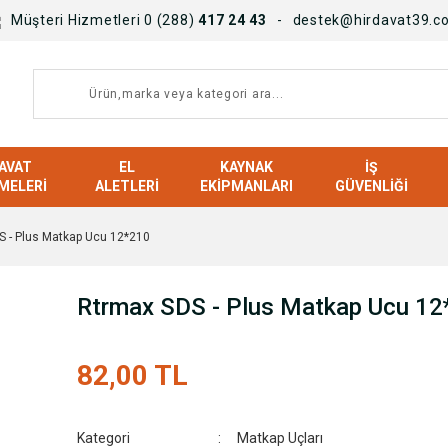
Müşteri Hizmetleri 0 (288)
417 24 43
destek@hirdavat39.c
AVAT
EL
KAYNAK
İŞ
MELERI
ALETLERI
EKIPMANLARI
GÜVENLIĞI
S - Plus Matkap Ucu 12*210
Rtrmax SDS - Plus Matkap Ucu 12
82,00 TL
Kategori
Matkap Uçları