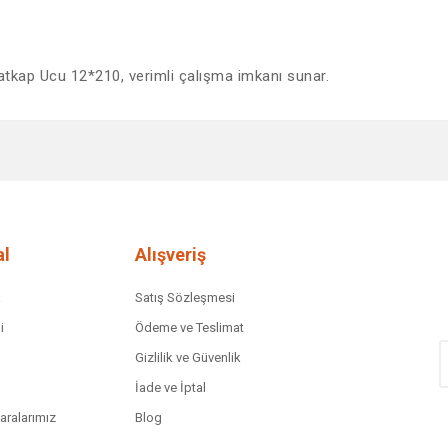
atkap Ucu 12*210, verimli çalışma imkanı sunar.
diğer konularda yetersiz gördüğünüz noktaları öneri formunu kullanarak tar
Bu ürüne ilk yorumu siz yapın!
Yorum Yaz
l
Alışveriş
a
Satış Sözleşmesi
i
Ödeme ve Teslimat
Gizlilik ve Güvenlik
İade ve İptal
ralarımız
Blog
Gönder