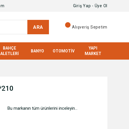
om
Giriş Yap - Üye Ol
ARA
Alışveriş Sepetim
BAHÇE
YAPI
BANYO
OTOMOTIV
ALETLERI
MARKET
*210
Bu markanın tüm ürünlerini inceleyin...